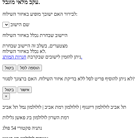
עקב מלאי מוגבל.
לבירור האם ישובך מופיע באיזור השילוח:
שם הישוב
היישוב שבחרת נכלל באיזור השילוח
מצטערים, בשלב זה היישוב שבחרת
לא נכלל באיזור השילוח.
חנויות המותג.
ניתן להזמין לישובים שבקרבת
הוספה לסל
ביטול
לא ניתן להוסיף פריט לסל ללא בדיקת איזור השילוח. האם ברצונך לסגור?
אישור
ביטול
×
תל אביב
לולולמון דיזנגוף | לולולמון רמת אביב | לולולמון נמל תל אביב
רמת השרון
לולולמון ביג פאשן גלילות
נתניה
פקטורי 54 פולג