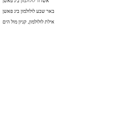
אשדוד
לולולמון ביג פאשן
באר שבע
לולולמון ביג פאשן
אילת
לולולמון, קניון מול הים