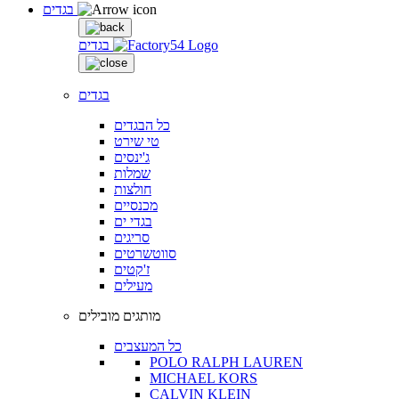
בגדים
בגדים
בגדים
כל הבגדים
טי שירט
ג'ינסים
שמלות
חולצות
מכנסיים
בגדי ים
סריגים
סווטשרטים
ז'קטים
מעילים
מותגים מובילים
כל המעצבים
POLO RALPH LAUREN
MICHAEL KORS
CALVIN KLEIN