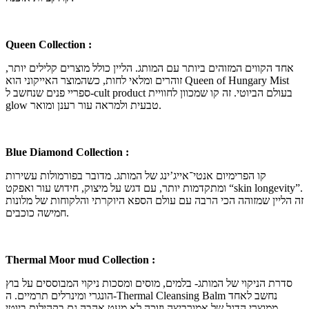
Queen Collection :
אחד הקווים המזוהים ביותר עם המותג. הליין כולל מוצרים קלילים יותר,
זוהרים ומלאי לחות, כשהמוצר האייקוני הוא Queen of Hungary Mist
ספריי פנים שנחשב ל-cult product בעולם הביוטי. זה קו שמכוון לחוויית
glow טבעית ולמראה עור רענן ומואר.
Blue Diamond Collection :
קו הפרימיום אנטי־אייג’ינג של המותג. מדובר בפורמולות עשירות
ומתקדמות יותר, עם דגש על מיצוק, חידוש עור ואפקט “skin longevity”.
זה הליין שמזוהה הכי הרבה עם עולם הספא היוקרתי והלקוחות של מלונות
חמישה כוכבים.
Thermal Moor mud Collection :
סדרת הניקוי של המותג- בלמים, מוסים ומסכות ניקוי המבוססים על בוץ
הונגרי ומינרלים תרמיים. ה-Thermal Cleansing Balm נחשב לאחד
ממוצרי הדגל של אמורביצה וזוכה לא מעט אהבה גם בקהילות ביוטי.