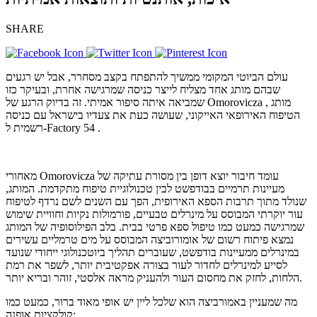
SHARE
עולם הביוטי המקומי ממשיך להתפתח בקצב מסחרר, אבל יש רגעים
שבהם מותג אחד מצליח לייצר כניסה שמרגישה אחרת, ובעיקר כזו
שמביאה איתה סיפור אמיתי. זה בדיוק הרגע של Omorovicza , מותג
הטיפוח האירופאי האייקוני, שעושה כעת את צעדיו בישראל עם כניסה
רשמית ל-Factory 54 .
מאחורי Omorovicza עומד חיבור יוצא דופן בין מסורת עתיקה של
מעיינות תרמיים בבודפשט לבין טכנולוגיית טיפוח מתקדמת. המותג,
שנולד מתוך תרבות הספא האירופית, הפך עם השנים לשם נרדף לטיפוח
עור יוקרתי המבוסס על מינרלים טבעיים, פורמולות נקיות וחוויית שימוש
שמרגישה כמעט כמו טיפול ספא פרטי בבית. בלב הפילוסופיה של המותג
נמצא פיתוח רשום של אומורוביצה המבוסס על מים טרמליים עשירים
במינרלים ממעיינות בודפשט, שעוברים תהליך ביוטכנולוגי ייחודי שנועד
לסייע למינרלים לחדור לעור בצורה אפקטיבית יותר, לשפר את רמת
הלחות, לחזק את מחסום העור ולהעניק מראה אלסטי, זוהר ובריא יותר.
מה שמעניין באמורביצה הוא שלכל ליין יש אופי מאוד ברור, כמעט כמו
קולקציות אופנה: