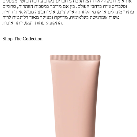
את אומורוביצה לאחד המותגים המדוברים בקרב עורכות ביוטי, מטפלים
וסלבריטאיות ברחבי העולם. בין אם מדובר במסכות הזוהרות, סרומים
עתירי מינרלים או קרמי הלחות האייקוניים, אומורוביצה מביא איתו חוויית
טיפוח שמרגישה בינלאומית, מדויקת ובעיקר מאוד רלוונטית לרוח
התקופה: פחות רעש, יותר איכות.
Shop The Collection