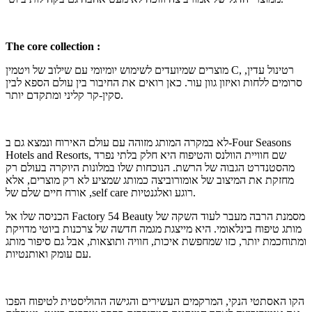
The core collection :
מוצרים שמיועדים לשימוש יומיומי עם שילוב של ויטמין C, רטינול עדין,
סרומים ללחות ואיזון גוון עור. כאן רואים את החיבור בין עולם הספא לבין
סקין-קר קליני ומתקדם יותר.
לא במקרה המותג מזוהה עם עולם האירוח ונמצא גם ב-Four Seasons
Hotels and Resorts, שם חוויית הוולנס והטיפוח היא חלק בלתי נפרד
מהסטנדרט הגבוה של הרשת. הנוכחות שלו במלונות היוקרה בעולם רק
מחזקת את המיצוב של אומורוביצה כמותג שמציע לא רק מוצרים, אלא
אורח חיים שלם של ,self care רוגע ואלגנטיות.
הכניסה שלו אל Factory 54 Beauty מסמנת הרבה מעבר לעוד השקה של
מותג טיפוח בינלאומי. היא מייצגת מגמה חדשה של צרכנות ביוטי מדויקת
ומתוחכמת יותר, כזו שמחפשת איכות, חוויה ותוצאות, אבל גם סיפור מותג
עם עומק ואותנטיות.
הקו האסתטי הנקי, המרקמים העשירים והגישה ההוליסטית לטיפוח הפכו