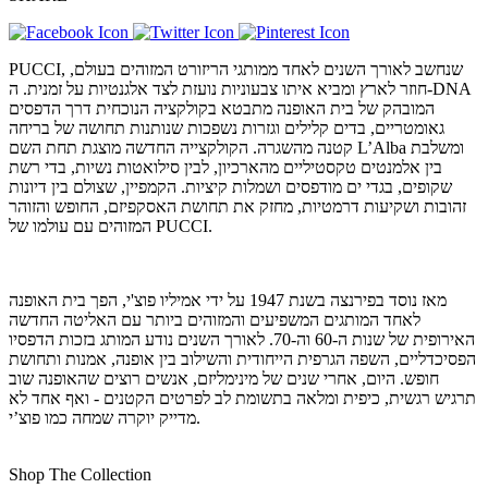
PUCCI, שנחשב לאורך השנים לאחד ממותגי הריזורט המזוהים בעולם,
חוזר לארץ ומביא איתו צבעוניות נועזת לצד אלגנטיות על זמנית. ה-DNA
המובהק של בית האופנה מתבטא בקולקציה הנוכחית דרך הדפסים
גאומטריים, בדים קלילים וגזרות נשפכות שנותנות תחושה של בריחה
קטנה מהשגרה. הקולקצייה החדשה מוצגת תחת השם L’Alba ומשלבת
בין אלמנטים טקסטיליים מהארכיון, לבין סילואטות נשיות, בדי רשת
שקופים, בגדי ים מודפסים ושמלות קיציות. הקמפיין, שצולם בין דיונות
זהובות ושקיעות דרמטיות, מחזק את תחושת האסקפיזם, החופש והזוהר
המזוהים עם עולמו של PUCCI.
מאז נוסד בפירנצה בשנת 1947 על ידי אמיליו פוצ'י, הפך בית האופנה
לאחד המותגים המשפיעים והמזוהים ביותר עם האליטה החדשה
האירופית של שנות ה-60 וה-70. לאורך השנים נודע המותג בזכות הדפסיו
הפסיכדליים, השפה הגרפית הייחודית והשילוב בין אופנה, אמנות ותחושת
חופש. היום, אחרי שנים של מינימליזם, אנשים רוצים שהאופנה שוב
תרגיש רגשית, כיפית ומלאה בתשומת לב לפרטים הקטנים - ואף אחד לא
מדייק יוקרה שמחה כמו פוצ’י.
Shop The Collection