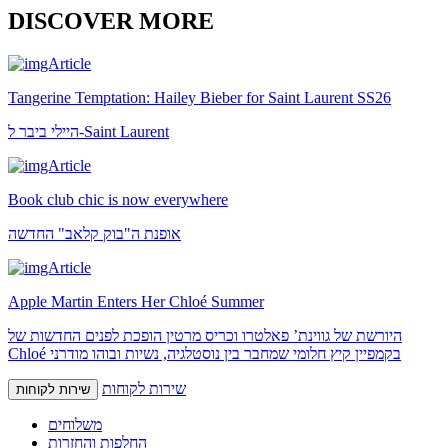
DISCOVER MORE
Tangerine Temptation: Hailey Bieber for Saint Laurent SS26
היילי ביבר ל-Saint Laurent
Book club chic is now everywhere
אופנת ה"בוק קלאב" החדשה
Apple Martin Enters Her Chloé Summer
היורשת של גווינת’ פאלטרו וכריס מרטין הופכת לפנים החדשות של
Chloé בקמפיין קיץ חלומי שמחבר בין נוסטלגיה, נשיות ובוהו מודרני
שירות לקוחות
שירות לקוחות
משלוחים
החלפות והחזרות