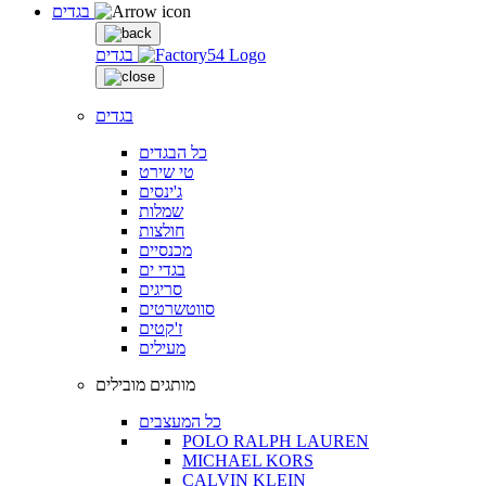
בגדים
בגדים
בגדים
כל הבגדים
טי שירט
ג'ינסים
שמלות
חולצות
מכנסיים
בגדי ים
סריגים
סווטשרטים
ז'קטים
מעילים
מותגים מובילים
כל המעצבים
POLO RALPH LAUREN
MICHAEL KORS
CALVIN KLEIN