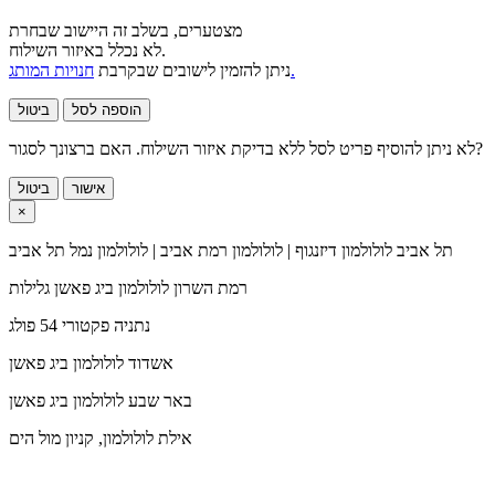
מצטערים, בשלב זה היישוב שבחרת
לא נכלל באיזור השילוח.
חנויות המותג.
ניתן להזמין לישובים שבקרבת
הוספה לסל
ביטול
לא ניתן להוסיף פריט לסל ללא בדיקת איזור השילוח. האם ברצונך לסגור?
אישור
ביטול
×
תל אביב
לולולמון דיזנגוף | לולולמון רמת אביב | לולולמון נמל תל אביב
רמת השרון
לולולמון ביג פאשן גלילות
נתניה
פקטורי 54 פולג
אשדוד
לולולמון ביג פאשן
באר שבע
לולולמון ביג פאשן
אילת
לולולמון, קניון מול הים