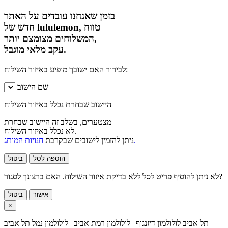
בזמן שאנחנו עובדים על האתר
חדש של lululemon, טווח
המשלוחים מצומצם יותר,
עקב מלאי מוגבל.
לבירור האם ישובך מופיע באיזור השילוח:
שם הישוב
היישוב שבחרת נכלל באיזור השילוח
מצטערים, בשלב זה היישוב שבחרת
לא נכלל באיזור השילוח.
חנויות המותג.
ניתן להזמין לישובים שבקרבת
הוספה לסל
ביטול
לא ניתן להוסיף פריט לסל ללא בדיקת איזור השילוח. האם ברצונך לסגור?
אישור
ביטול
×
תל אביב
לולולמון דיזנגוף | לולולמון רמת אביב | לולולמון נמל תל אביב