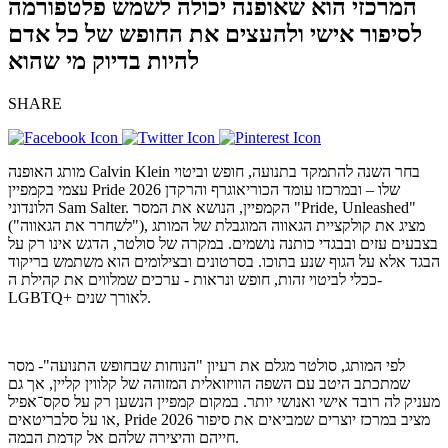
המרכזי הוא שאופנה יכולה לשמש פלטפורמה
לסיפור אישי ולהעצים את החופש של כל אדם
להיות בדיוק מי שהוא
SHARE
מותג האופנה Calvin Klein בחר השנה להתמקד בתנועה, חופש וביטוי
עצמי בקמפיין Pride 2026 שלו – ובמרכזו עומד הכוריאוגרף והרקדן
הלונדוני Sam Salter. הקמפיין, הנושא את המסר "Pride, Unleashed"
("לשחרר את הגאווה"), מציג את קולקציית הגאווה המוגבלת של המותג
בצבעים עזים ובבגדי כותנה נושמים. במקרה של סולטר, הדגש אינו רק על
הבגד אלא על הגוף שנע בתוכו. בסרטונים ובצילומים הוא משתמש בריקוד
ככלי לביטוי זהות, חופש ונראות - ערכים שמלווים את קהילת ה-
LGBTQ+ לאורך שנים.
לפי המותג, סולטר מגלם את רעיון "הנוחות שבחופש התנועה"- מסר
שמתכתב היטב עם השפה הוויזואלית המזוהה של קלווין קליין, אך גם
מעניק לה רובד אישי ואנושי יותר. במקום קמפיין הנשען רק על סקס־אפיל
או על סלבריטאים, Pride 2026 מציב במרכז יוצרים שמביאים את סיפור
חייהם והיצירה שלהם אל קדמת הבמה.