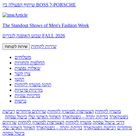
שיתוף הפעולה בין BOSS ל-PORSCHE
The Standout Shows of Men's Fashion Week
שבוע האופנה לגברים FALL 2026
שירות לקוחות
שירות לקוחות
משלוחים
החלפות והחזרות
שאלות נפוצות
צרו קשר
תקנון
תקנון מועדון לקוחות
מדיניות פרטיות
מדיניות עוגיות
נגישות
מועדון לקוחות
הצטרפות למועדון לקוחות
שרותים מיוחדים
רכישת
גיפטקארד
בדיקת יתרה – גיפטקארד
האיזור האישי שלי
ביטול עסקה
דרכי ביטול עסקה
מועדון לקוחות
הצטרפות למועדון לקוחות
שרותים
מיוחדים
רכישת גיפטקארד
בדיקת יתרה – גיפטקארד
האיזור האישי שלי
ביטול עסקה