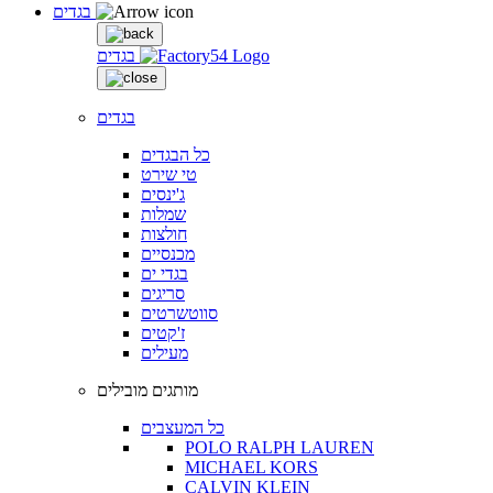
בגדים
בגדים
בגדים
כל הבגדים
טי שירט
ג'ינסים
שמלות
חולצות
מכנסיים
בגדי ים
סריגים
סווטשרטים
ז'קטים
מעילים
מותגים מובילים
כל המעצבים
POLO RALPH LAUREN
MICHAEL KORS
CALVIN KLEIN