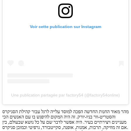
Voir cette publication sur Instagram
Une publication partagée par factory54 (@factory54online)
מהר מאוד החנות החדשה הפכה למוסד עלייה לרגל עבור קהילת הסניקרס
והסטריט-וור בניו-יורק. זה היה המקום להיפגש בו עם האנשים הכי
מעניינים ויצירתיים בעיר. היה אפשר לדבר שם על כל נושא שבעולם, בין
אם זה מוזיקה, תרבות, אמנות, אופנה, סקייטבורד, גרפיטי וכמובן סניקרס.