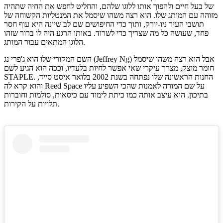
של בעל חיים ולהפוך אותו ללוגו שלהם, והחליט לחפש את החיה שתהיה
מזוהה עם המותג שלו. הוא רצה משהו שיסמל את המנטליות הקשוחה של
תושבי העיר ניו-יורק, ותוך כדי החיפושים שם לב שיונה היא עוף חסר
פחד, שעושה כל מה שצריך כדי לשרוד. באותו הרגע היה לו ברור שזהו
הלוגו המתאים עבור המותג.
השם המקורי שלו הוא ג'פרי נג (Jeffrey Ng) אבל הוא רצה משהו שיסמל
חומר מוצק, מצרך עיקרי שאי אפשר לחיות בלעדיו, וככה הוא הגיע לשם
STAPLE. החנות הראשונה שלו נפתחה בשנת 2002 בלואר איסט סייד,
והוא קרא לה Reed Space על שם המורה לאמנות שהכי השפיע עליו
בתיכון. הוא עיצב אותה כמו כיתת לימוד עם כיסאות, סולמות וחוברות
תלויות על הקירות.