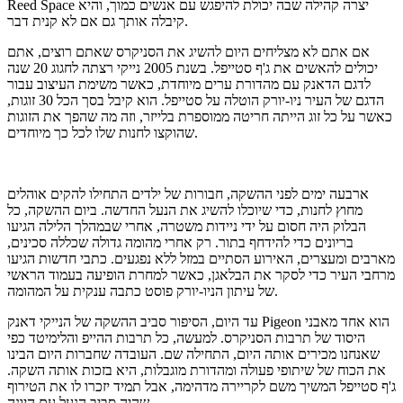
Reed Space יצרה קהילה שבה יכולת להיפגש עם אנשים כמוך, והיא
קיבלה אותך גם אם לא קנית דבר.
אם אתם לא מצליחים היום להשיג את הסניקרס שאתם רוצים, אתם
יכולים להאשים את ג'ף סטייפל. בשנת 2005 נייקי רצתה לחגוג 20 שנה
לדגם הדאנק עם מהדורת ערים מיוחדת, כאשר משימת העיצוב עבור
הדגם של העיר ניו-יורק הוטלה על סטייפל. הוא קיבל בסך הכל 30 זוגות,
כאשר על כל זוג הייתה חריטה ממוספרת בלייזר, וזה מה שהפך את הזוגות
שהוקצו לחנות שלו לכל כך מיוחדים.
ארבעה ימים לפני ההשקה, חבורות של ילדים התחילו להקים אוהלים
מחוץ לחנות, כדי שיוכלו להשיג את הנעל החדשה. ביום ההשקה, כל
הבלוק היה חסום על ידי ניידות משטרה, אחרי שבמהלך הלילה הגיעו
בריונים כדי להידחף בתור. רק אחרי מהומה גדולה שכללה סכינים,
מארבים ומעצרים, האירוע הסתיים במזל ללא נפגעים. כתבי חדשות הגיעו
מרחבי העיר כדי לסקר את הבלאגן, כאשר למחרת הופיעה בעמוד הראשי
של עיתון הניו-יורק פוסט כתבה ענקית על המהומה.
עד היום, הסיפור סביב ההשקה של הנייקי דאנק Pigeon הוא אחד מאבני
היסוד של תרבות הסניקרס. למעשה, כל תרבות ההייפ והלימיטד כפי
שאנחנו מכירים אותה היום, התחילה שם. העובדה שחברות היום הבינו
את הכוח של שיתופי פעולה ומהדורת מוגבלות, היא בזכות אותה השקה.
ג'ף סטייפל המשיך משם לקריירה מדהימה, אבל תמיד יזכרו לו את הטירוף
שהיה סביב הנעל עם היונה.