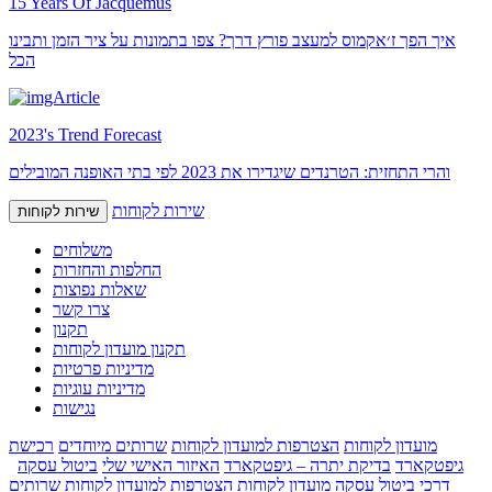
15 Years Of Jacquemus
איך הפך ז׳אקמוס למעצב פורץ דרך? צפו בתמונות על ציר הזמן ותבינו
הכל
2023's Trend Forecast
והרי התחזית: הטרנדים שיגדירו את 2023 לפי בתי האופנה המובילים
שירות לקוחות
שירות לקוחות
משלוחים
החלפות והחזרות
שאלות נפוצות
צרו קשר
תקנון
תקנון מועדון לקוחות
מדיניות פרטיות
מדיניות עוגיות
נגישות
מועדון לקוחות
הצטרפות למועדון לקוחות
שרותים מיוחדים
רכישת
גיפטקארד
בדיקת יתרה – גיפטקארד
האיזור האישי שלי
ביטול עסקה
דרכי ביטול עסקה
מועדון לקוחות
הצטרפות למועדון לקוחות
שרותים