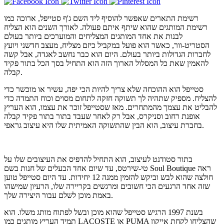
רשימת התארים שאפשר להוסיף ליד השם ג'ף סטייפל, ארוכה כמו
רשימת המותגים שהוא שיתף איתם פעולה. לאורך השנים הוא הצליח
לבנות את אחד המותגים המצליחים והמוערכים ביותר בעולם
הסטריט-וור, כאשר הוא פועל במקביל כיזם מצליח, מעצב חדשני ויועץ
לחברות הגדולות ביותר בעולם. היום הוא כבר נחשב לאגדה, אבל קשה
להאמין שאת כל המסלול הארוך הזה הוא התחיל בסך הכל בתור פקיד
קבלה.
סטייפל הוא ההוכחה שלא צריך להיות הכי יפה, עשיר או מוכשר כדי
להצליח. מספיק שתהיה לך תשוקה חזקה לתחום מסוים וכוח התמדה כדי
להבליט את עצמך מהמתחרים. מאז שסטייפל זוכר את עצמו, הוא העריץ
אופנת רחוב וסניקרס, אבל רק לאחר שעבד בתור בתור פקיד קבלה
בחברת עיצוב, הוא הבין שהתשוקה האמיתית שלו היא עיצוב גראפי.
בתור סטודנט לעיצוב, הוא התחיל להדפיס את העיצובים שלו על
טי-שירטס, עד שיום אחד הבעלים של חנות בשם Soul Boutique ראה
חולצה שהוא לבש וביקש להזמין ממנה 12 יחידות. עד היום סטייפל טוען
שזה אחד הרגעים הכי חשובים ומרגשים בקריירה שלו, הרעיון שמישהו
באמת מוכן לשלם עבור היצירה שלך.
בשנת 1997 הרגיש סטייפל שהוא מוכן ובשל לפתוח מותג משלו. הוא
תמיד העריץ מותגים כמו LACOSTE או PUMA שהצליחו לקחת אייקון