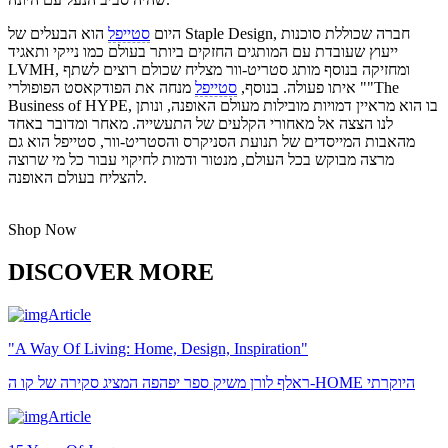
היום
סטייפל
הוא הבעלים של Staple Design, חברה שכוללת סוכנות
ייעוץ שעובדת עם המותגים החזקים ביותר בעולם כמו נייקי ותאגיד
LVMH, ומחזיקה בנוסף מותג סטריט-וור מצליח שכולם רוצים לשתף
איתו פעולה. בנוסף,
סטייפל
מנחה את הפודקאסט הפופולרי ""The
Business of HYPE, בו הוא מראיין דמויות מובילות מעולם האופנה, ונותן
לנו הצצה אל מאחורי הקלעים של התעשייה. מאחר ומדובר באחד
מהאבות המייסדים של תנועת הסניקרס והסטריט-וור, סטייפל הוא גם
מרצה מבוקש בכל העולם, מנטור ודמות לחיקוי עבור כל מי שרוצה
להצליח בעולם האופנה.
Shop Now
DISCOVER MORE
"A Way Of Living: Home, Design, Inspiration"
ראלף לורן משיק ספר יפהפה המציג סקירה של קו ה-HOME היוקרתי