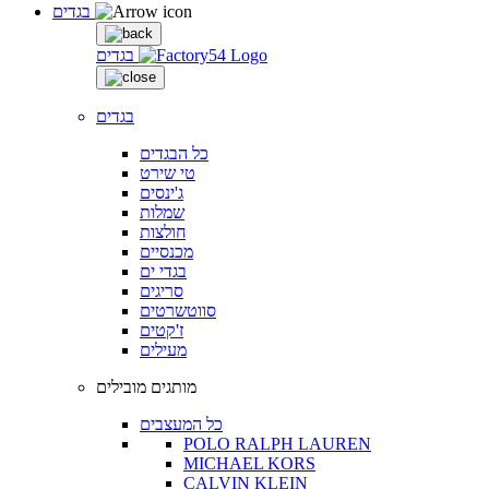
בגדים
בגדים
בגדים
כל הבגדים
טי שירט
ג'ינסים
שמלות
חולצות
מכנסיים
בגדי ים
סריגים
סווטשרטים
ז'קטים
מעילים
מותגים מובילים
כל המעצבים
POLO RALPH LAUREN
MICHAEL KORS
CALVIN KLEIN