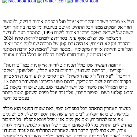
בגיל 53 מככב השחקן והקומיקאי יובל סגל בהפקת אופנה חדשה, ולמעשה
חוזר אל המקום ממנו הכל התחיל, אי שם בניינטיז. מי שזכה בתואר דוגמן
השנה של ישראל בטקס פרסי האופנה לשנת 1996, התמסר כעת לעדשת
המצלמה של הצלם אסף עיני, בסדרת צילומים לקראת סתיו 2024.
"הרבה זמן לא דגמנתי, אז היה גרם קטן של מבוכה שנעלמה מהר מאוד.
הכל זרם והייתה אווירה מקסימה", מספר יובל. "האמת לא הרבה השתנה
מאז הניינטיז, ועוד חזרנו לצלם בפילם אז בכלל הלכנו אחורה".
הרזומה העשיר שלו כולל תכניות טלוויזיה אייקוניות כמו "טירונות",
"קצרים", "פרשת השבוע", "החיים זה לא הכל", "פולישוק", "טקסי
דרייבר", "פאודה" ו"קופה ראשית", לצד סרטי קולנוע והצגות תיאטרון.
בקרוב צפויים לעלות "פטריק", דרמת פשע בכיכובו שתשודר ברשת 13;
סרט המגולל את סיפורו של השר לשעבר שגב גונן, שישודר בקשת 12;
וסרט קולנוע בשם "סיפור חיים", עליו זכה יובל בפרס השחקן הטוב ביותר
בפסטיבל חיפה.
בעשור האחרון התאהב יובל בספורט הימי, ואת שעות הפנאי הוא מבלה
בגלישה, שיט או הפלגה. "בים אני עושה את הספורט שלי. אם יש גלים
אני נכנס להתבזות, ואם אין גלים אני מפדל ויוצא להפליג. כל החיבור
מחדש לים התחיל בגיל 40 כשהבן הבכור שלי התחיל לגלוש. רציתי ללוות
אותו, ונשאבתי לתוך הדבר הזה. לאחרונה התחלתי גם לעבוד במועדון
השיט 'יאכטיים' במרינה הרצליה, אני לומד ומלמד, מאוד בא לי להתפתח