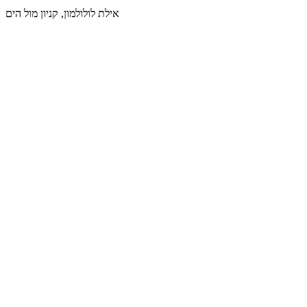
אילת
לולולמון, קניון מול הים