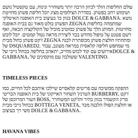
עולם החליפות הולך לכיוון הרבה יותר משוחרר ונינוח, עם טקסטיל נושם
ושימוש רחב בפשתן. בסדרת הצילומים מציג יובל חליפת פשתן מחויטת
בגוון בז' בעיצוב בית האופנה האיטלקי DOLCE & GABBANA. נושא
הפשתן בולט מאוד גם בבית האופנה ZEGNA שמתמחה בחליפות
מחויטות. המותג הלך על פשתן כמוטיב מוביל של הקולקציה הבאה, ואף
רשם פטנט על טיפול מחדש בבד ליצירת מראה נטול קמטים. יובל לובש
ז'קט פשתן כחול מבית ZEGNA ומתחתיו חולצת פשתן מכופתרת לבנה
של DSQUARED2. מי שמחפש חליפה קלאסית במראה מעונב, עבור
אירועים עם קוד לבוש מחייב, יתאהב בחליפה בכחול נייבי שלDOLCE &
GABBANA, ששולבה עם מוקסינים של VALENTINO.
TIMELESS PIECES
ההפקה ממשיכה עם פריטים קלאסיים שיילכו איתכם לכל החיים, כמו
הטרנץ' השחור האייקוני של בית האופנה הבריטי BURBERRY, ז'קט
העור המרוכסן של BOSS, סריג הקשמיר בגוון בהיר והז'קט המשוחרר
בכחול נייבי מבית BOTTEGA VENETA, או חולצת הפולו הלבנה מבד
משי רך בעיצוב DOLCE & GABBANA.
HAVANA VIBES