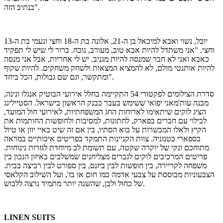
בנתיב הזה".
יובל, נשוי ואבא למיכאל בן ה-21, אלונה בת ה-18 וחצי ונעמי בת ה-13
וחצי. "אני משתדל להיות אבא טוב, מעורב, נוכח. ברור לי שיש לי תפקיד
כאבא ואני לא חבר שמנסה להיות מגניב. יש לי אחריות, אבל אני מנסה
להיות אותנטי מולם, לא להמציא המצאות ולשחק משחקים. להיות שקוף
ומתקשר, וגם שם גבולות, הכל ביחד".
סדרת הצילומים לפקטורי 54 התקיימה בחלל אירועי הבוטיק אנגלו ונינה,
מבנה עות'מאני יפואי ששימש בעבר כבנק הראשון בישראל. הסטיילינג
הציג לוקים שיתאימו לארוחות החג המשפחתיות, לאירועי חול המועד,
לבילוי עם חברים בפארק, לחתונות, למסיבות ולחופשות החותמות את
הקיץ ולאלו המבשרות על בוא הסתיו, בין אם זה שיט באיי יוון או טיול
בספארי בטנזניה. צוות הקניינות התמקד בפריטים איכותיים במראה
מתוחכם ונקי של יוקרה שקטה, עם תשומת לב מיוחדת לגזרות נינוחות.
פריטים המרכיבים לוקים לגברים מצליחנים שמשלבים באיזון הנכון בין
משפחה לקריירה, בין חופשות לבין ביזנס, בין ספורט לבין רביצה בבית.
הצבעוניות מבוססת על צבעי אדמה כמו חום או בז', ועל השילוב הקלאסי
של כחול ולבן, שהשנה יותר מתמיד נרצה ללבוש.
LINEN SUITS