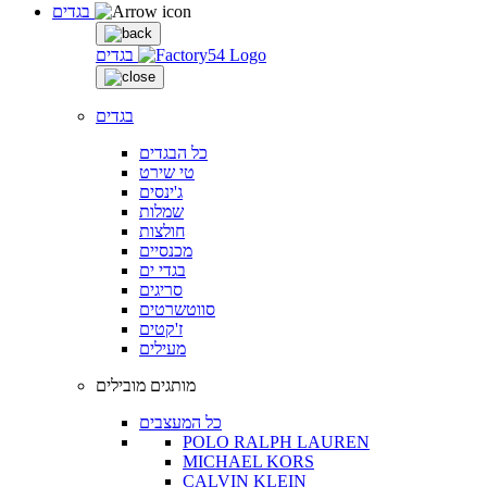
בגדים
בגדים
בגדים
כל הבגדים
טי שירט
ג'ינסים
שמלות
חולצות
מכנסיים
בגדי ים
סריגים
סווטשרטים
ז'קטים
מעילים
מותגים מובילים
כל המעצבים
POLO RALPH LAUREN
MICHAEL KORS
CALVIN KLEIN