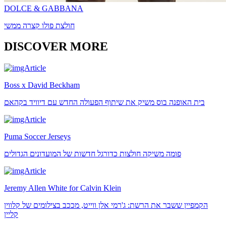
DOLCE & GABBANA
חולצת פולו קצרה ממשי
DISCOVER MORE
Boss x David Beckham
בית האופנה בוס משיק את שיתוף הפעולה החדש עם דיוויד בקהאם
Puma Soccer Jerseys
פומה משיקה חולצות כדורגל חדשות של המועדונים הגדולים
Jeremy Allen White for Calvin Klein
הקמפיין ששבר את הרשת: ג'רמי אלן ווייט, מככב בצילומים של קלווין
קליין