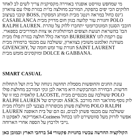
מי שמחפש טוויסט אופנתי באווירה מקסיקנית צריך לשים לב לאחד
הלוקים הכי יפים בהפקה, המורכב מחולצה בז'ית בגזרת פולו עם צווארון
קובני בעיצוב BOSS, ג'ינס כחול במראה וינטג' מבית המותג המסקרן
CASABLANCA וחגורת עור קלועה בגוון חום מדויק מבית POLO
RALPH LAUREN. חובבי הסגנון המונוכרומטי יתחברו ללוק על טהרת
הבז' בהשראת תנועת הצופים המיתולוגית או צוות המדריכים בספארי.
המראה כולל חולצה בגזרת פולו מבית BURBERRY עם רקמת לוגו
מעודנת ואלמנט משובץ בצווארון, ששולבה עם מכנסי ברמודה מבית
GIVENCHY, חגורת עור זמש חומה של SAINT LAURENT
ומוקסינים מזמש מבית DOLCE & GABBANA.
SMART CASUAL
עונת החגים והחופשות מסמלת תחושה נינוחה של בית ושל התחלות
חדשות. הבחירה המתבקשת היא מראה לבן ונקי המורכב מחולצת פולו
קלאסית כמו זו של LACOSTE, ששולבה עם מכנסיים מבית POLO
RALPH LAUREN וסניקרס של ASICS. לוק נוסף מהז'אנר הזה מורכב
מחולצת פשתן מכופתרת בצבעי לבן ותכלת מבית POLO RALPH
LAUREN ששולבה עם מכנסי פשתן לבנים, גם הם של בית האופנה
האמריקאי. לאפקט ה-Coziness אפשר לזרוק מעל סווטשירט לוגו בכחול
נייבי ולרבוץ על הספה אחרי הארוחה.
הקולקציה החדשה עכשיו בחנויות פקטורי 54 ברחבי הארץ וכמובן כאן