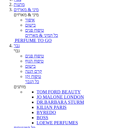
מתנות
מיני & מארזים
מיני & מארזים
איפור
בישום
טיפוח פנים
כל המיני & מארזים
PERFUME TO GO
גבר
גבר
טיפוח פנים
טיפוח הגוף
בישום
קרם הגנה
טיפוח זקן
כל הגבר
מותגים
TOM FORD BEAUTY
JO MALONE LONDON
DR.BARBARA STURM
KILIAN PARIS
BYREDO
BOSS
LOEWE PERFUMES
כל המעצבים