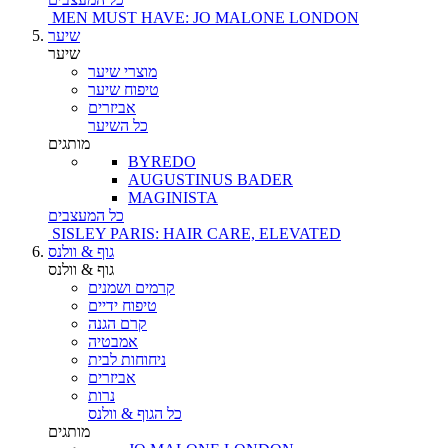
MEN MUST HAVE: JO MALONE LONDON
שיער
שיער
מוצרי שיער
טיפוח שיער
אביזרים
כל השיער
מותגים
BYREDO
AUGUSTINUS BADER
MAGINISTA
כל המעצבים
SISLEY PARIS: HAIR CARE, ELEVATED
גוף & וולנס
גוף & וולנס
קרמים ושמנים
טיפוח ידיים
קרם הגנה
אמבטיה
ניחוחות לבית
אביזרים
נרות
כל הגוף & וולנס
מותגים