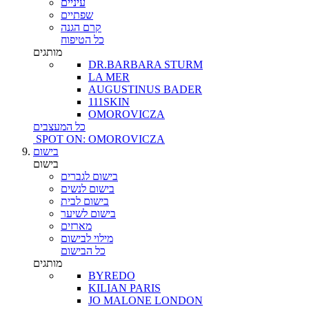
עיניים
שפתיים
קרם הגנה
כל הטיפוח
מותגים
DR.BARBARA STURM
LA MER
AUGUSTINUS BADER
111SKIN
OMOROVICZA
כל המעצבים
SPOT ON: OMOROVICZA
בישום
בישום
בישום לגברים
בישום לנשים
בישום לבית
בישום לשיער
מארזים
מילוי לבישום
כל הבישום
מותגים
BYREDO
KILIAN PARIS
JO MALONE LONDON