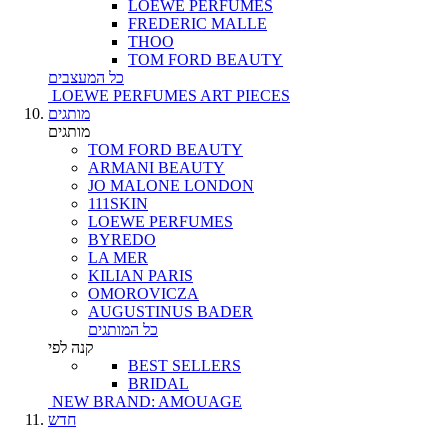
LOEWE PERFUMES
FREDERIC MALLE
THOO
TOM FORD BEAUTY
כל המעצבים
LOEWE PERFUMES ART PIECES
מותגים
מותגים
TOM FORD BEAUTY
ARMANI BEAUTY
JO MALONE LONDON
111SKIN
LOEWE PERFUMES
BYREDO
LA MER
KILIAN PARIS
OMOROVICZA
AUGUSTINUS BADER
כל המותגים
קנה לפי
BEST SELLERS
BRIDAL
NEW BRAND: AMOUAGE
חדש