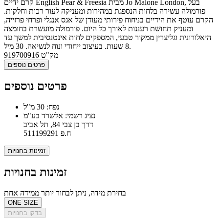
קרם ידיים English Pear & Freesia מבית Jo Malone London, בעל
פורמולה עשירה בלחות הנספגת במהירות ומעניקה לעור רכות וחלקות.
הקרם עוטף את הידיים בניחוח פירותי מעודן של אגס אנגלי ופרחי פרזייה,
ומעניק תחושת רעננות לאורך כל היום. פורמולה מועשרת בחומצה
היאלורונית וגליצרין ממקור טבעי, המספקים לחות אינטנסיבית למשך עד
8 שעות. בעיצוב ייחודי ונוח לנשיאה. 30 מיל.
מק"ט
919700916
פרטים נוספים
פרטים נוספים
נפח: 30 מ"ל
נציג רשמי: אלשרד בע"מ
דרך בן צבי 84, תל אביב
ח.פ 511199291
זמינות בחנויות
זמינות בחנויות
בחירת מידה, ניתן לבחור יותר ממידה אחת
ONE SIZE
בדקו בחנויות