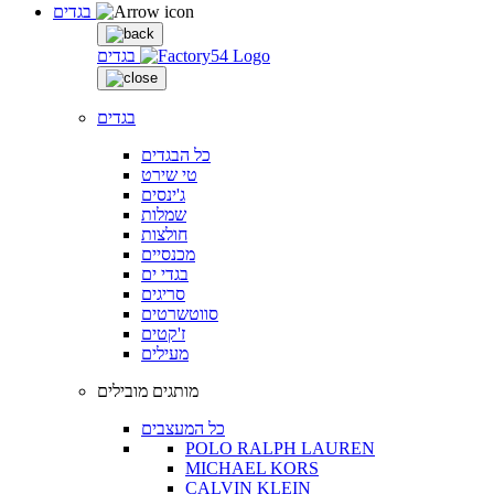
בגדים
בגדים
בגדים
כל הבגדים
טי שירט
ג'ינסים
שמלות
חולצות
מכנסיים
בגדי ים
סריגים
סווטשרטים
ז'קטים
מעילים
מותגים מובילים
כל המעצבים
POLO RALPH LAUREN
MICHAEL KORS
CALVIN KLEIN