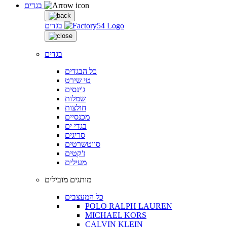
בגדים
בגדים
בגדים
כל הבגדים
טי שירט
ג'ינסים
שמלות
חולצות
מכנסיים
בגדי ים
סריגים
סווטשרטים
ז'קטים
מעילים
מותגים מובילים
כל המעצבים
POLO RALPH LAUREN
MICHAEL KORS
CALVIN KLEIN