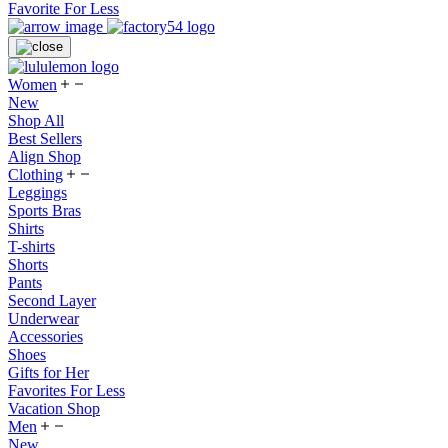
Favorite For Less
Women
New
Shop All
Best Sellers
Align Shop
Clothing
Leggings
Sports Bras
Shirts
T-shirts
Shorts
Pants
Second Layer
Underwear
Accessories
Shoes
Gifts for Her
Favorites For Less
Vacation Shop
Men
New