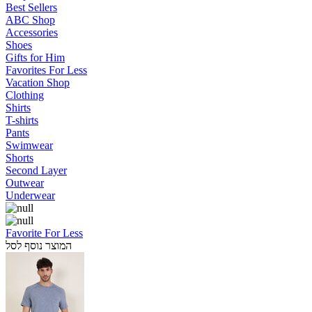
Best Sellers
ABC Shop
Accessories
Shoes
Gifts for Him
Favorites For Less
Vacation Shop
Clothing
Shirts
T-shirts
Pants
Swimwear
Shorts
Second Layer
Outwear
Underwear
Favorite For Less
המוצר נוסף לסל