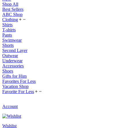
Shop All
Best Sellers
ABC Shop
Clothing
Shirts
T-shirts
Pants
Swimwear
Shorts
Second Layer
Outwear
Underwear
Accessories
Shoes
Gifts for Him
Favorites For Less
Vacation Shop
Favorite For Less
Account
Wishlist