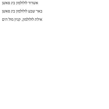
אשדוד
לולולמון ביג פאשן
באר שבע
לולולמון ביג פאשן
אילת
לולולמון, קניון מול הים