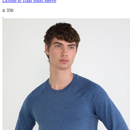
License to Train Short Sleeve
₪ 350