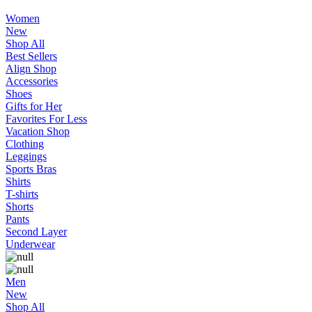
Women
New
Shop All
Best Sellers
Align Shop
Accessories
Shoes
Gifts for Her
Favorites For Less
Vacation Shop
Clothing
Leggings
Sports Bras
Shirts
T-shirts
Shorts
Pants
Second Layer
Underwear
Men
New
Shop All