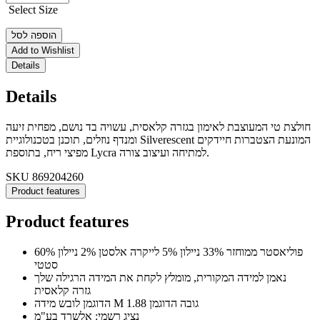
Select Size
הוספה לסל
Add to Wishlist
Details
Details
חולצת טי המעוצבת לאימון בגזרה קלאסית, עשויה בד נושם, מפחית זיעה
ומנדף נוזלים, תוכנן בטכנולוגיית Silverescent המונעת הצטברות חיידקים
מפיצי ריח, בתוספת Lycra למתיחה ועיצוב צורה.
SKU
869204260
Product features
Product features
60% פוליאסטר ממוחזר 33% ניילון 5% לייקרה אלסטן 2% ניילון
סטטי
נאמן למידה המקורית, מומלץ לקחת את המידה הרגילה שלך
גזרה קלאסית
הדוגמן לובש מידה M גובה הדוגמן 1.88
נציג רשמי: אלשרד בע"מ