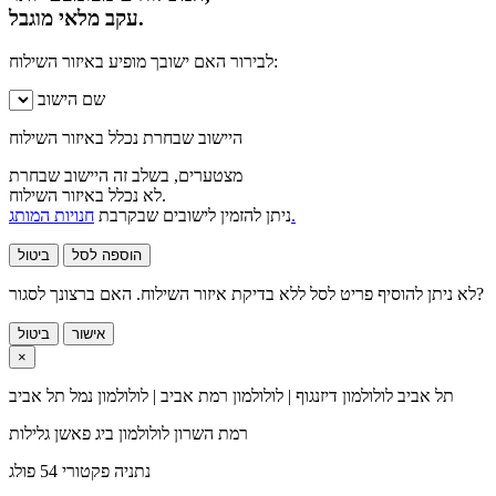
עקב מלאי מוגבל.
לבירור האם ישובך מופיע באיזור השילוח:
שם הישוב
היישוב שבחרת נכלל באיזור השילוח
מצטערים, בשלב זה היישוב שבחרת
לא נכלל באיזור השילוח.
חנויות המותג.
ניתן להזמין לישובים שבקרבת
הוספה לסל
ביטול
לא ניתן להוסיף פריט לסל ללא בדיקת איזור השילוח. האם ברצונך לסגור?
אישור
ביטול
×
תל אביב
לולולמון דיזנגוף | לולולמון רמת אביב | לולולמון נמל תל אביב
רמת השרון
לולולמון ביג פאשן גלילות
נתניה
פקטורי 54 פולג