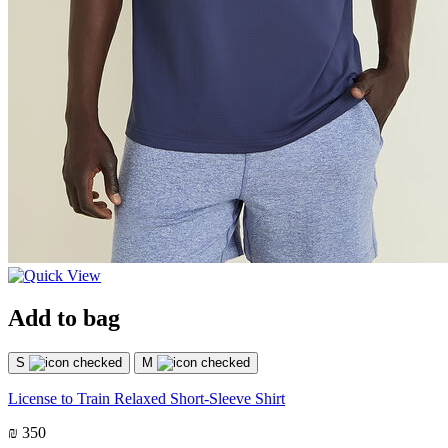
Add to bag
S
M
License to Train Relaxed Short-Sleeve Shirt
₪ 350