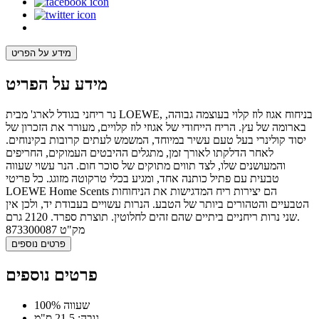
מידע על הפריט
מידע על הפריט
נר ריחני בגודל לארג' מבית LOEWE, בניחוח אגוז לוז קלוי בעוצמה גבוהה,
בארומה של עץ. הריח הייחודי של אגוזי לוז קלויים, מעורר את הזכרון של
יסוד קולינרי בעל טעם עשיר במיוחד, המשמש לעתים קרובות בקינוחים.
לאחר הדלקתו לאורך זמן, מתגלים ההיבטים העמוקים, החריפים
והמעושנים שלו, לצד תווים מתוקים של סוכר חום. הנר עשוי שעווה
טבעית עם פתיל כותנה אחד, ומגיע בכלי טרקוטה מזוגג. כל פריטי
LOEWE Home Scents הם יצירות ריח המדגישות את הניחוחות
הטבעיים והטהורים ביותר של הטבע. הנרות עשויים בעבודת יד, ולכן אין
שני נרות ריחניים ביתיים שהם זהים לחלוטין. תוצרת ספרד. 2120 גרם.
מק"ט
873300087
פרטים נוספים
פרטים נוספים
100% שעווה
גובה: 21.5 ס"מ