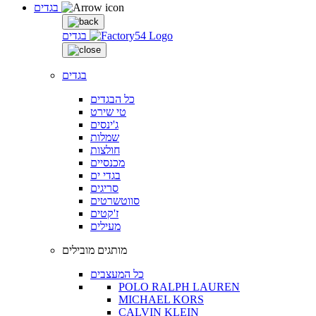
בגדים
בגדים
בגדים
כל הבגדים
טי שירט
ג'ינסים
שמלות
חולצות
מכנסיים
בגדי ים
סריגים
סווטשרטים
ז'קטים
מעילים
מותגים מובילים
כל המעצבים
POLO RALPH LAUREN
MICHAEL KORS
CALVIN KLEIN