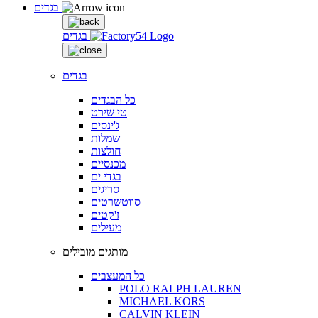
בגדים
בגדים
בגדים
כל הבגדים
טי שירט
ג'ינסים
שמלות
חולצות
מכנסיים
בגדי ים
סריגים
סווטשרטים
ז'קטים
מעילים
מותגים מובילים
כל המעצבים
POLO RALPH LAUREN
MICHAEL KORS
CALVIN KLEIN