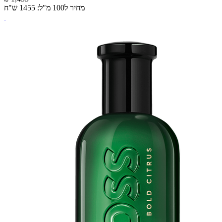
מחיר ל100 מ"ל: 1455 ש"ח