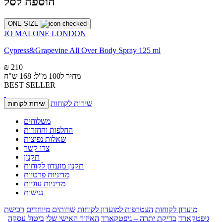
הוספה לסל
ONE SIZE
JO MALONE LONDON
Cypress&Grapevine All Over Body Spray 125 ml
₪ 210
מחיר ל100 מ"ל: 168 ש"ח
BEST SELLER
שירות לקוחות
שירות לקוחות
משלוחים
החלפות והחזרות
שאלות נפוצות
צרו קשר
תקנון
תקנון מועדון לקוחות
מדיניות פרטיות
מדיניות עוגיות
נגישות
מועדון לקוחות
הצטרפות למועדון לקוחות
שרותים מיוחדים
רכישת
גיפטקארד
בדיקת יתרה – גיפטקארד
האיזור האישי שלי
ביטול עסקה