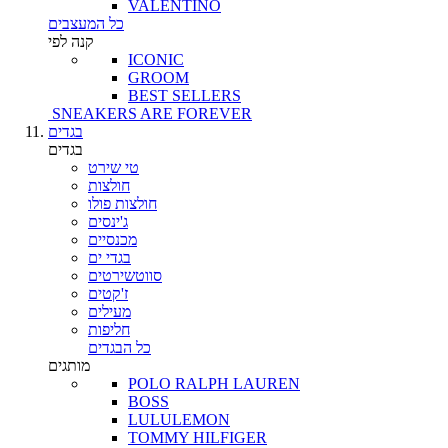
VALENTINO
כל המעצבים
קנה לפי
ICONIC
GROOM
BEST SELLERS
SNEAKERS ARE FOREVER
בגדים
בגדים
טי שירט
חולצות
חולצות פולו
ג'ינסים
מכנסיים
בגדי ים
סווטשירטים
ז'קטים
מעילים
חליפות
כל הבגדים
מותגים
POLO RALPH LAUREN
BOSS
LULULEMON
TOMMY HILFIGER