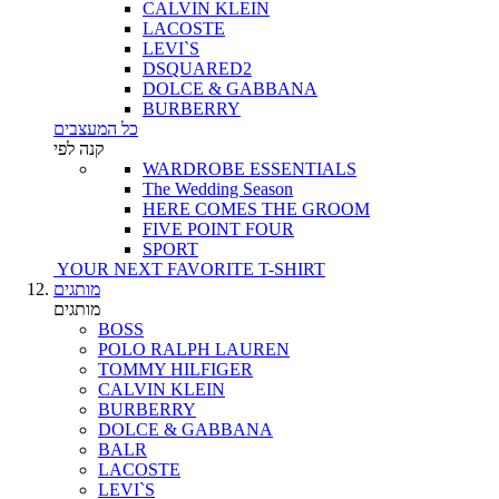
CALVIN KLEIN
LACOSTE
LEVI`S
DSQUARED2
DOLCE & GABBANA
BURBERRY
כל המעצבים
קנה לפי
WARDROBE ESSENTIALS
The Wedding Season
HERE COMES THE GROOM
FIVE POINT FOUR
SPORT
YOUR NEXT FAVORITE T-SHIRT
מותגים
מותגים
BOSS
POLO RALPH LAUREN
TOMMY HILFIGER
CALVIN KLEIN
BURBERRY
DOLCE & GABBANA
BALR
LACOSTE
LEVI`S