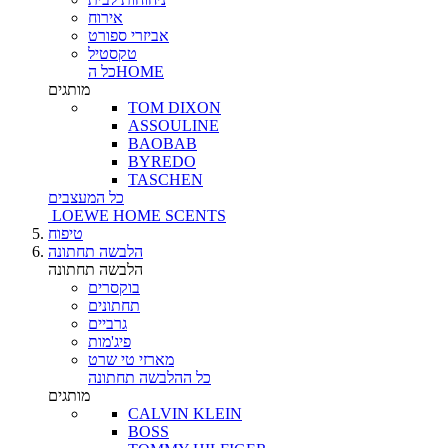
אירוח
אביזרי ספורט
טקסטיל
כל הHOME
מותגים
TOM DIXON
ASSOULINE
BAOBAB
BYREDO
TASCHEN
כל המעצבים
LOEWE HOME SCENTS
טיפוח
הלבשה תחתונה
הלבשה תחתונה
בוקסרים
תחתונים
גרביים
פיג'מות
מארזי טי שרט
כל ההלבשה תחתונה
מותגים
CALVIN KLEIN
BOSS