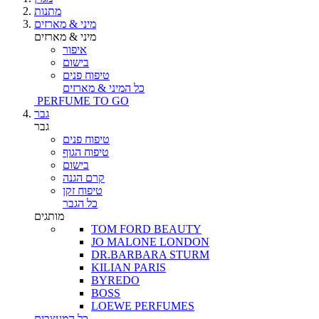
מתנות
מיני & מארזים
מיני & מארזים
איפור
בישום
טיפוח פנים
כל המיני & מארזים
PERFUME TO GO
גבר
גבר
טיפוח פנים
טיפוח הגוף
בישום
קרם הגנה
טיפוח זקן
כל הגבר
מותגים
TOM FORD BEAUTY
JO MALONE LONDON
DR.BARBARA STURM
KILIAN PARIS
BYREDO
BOSS
LOEWE PERFUMES
כל המעצבים