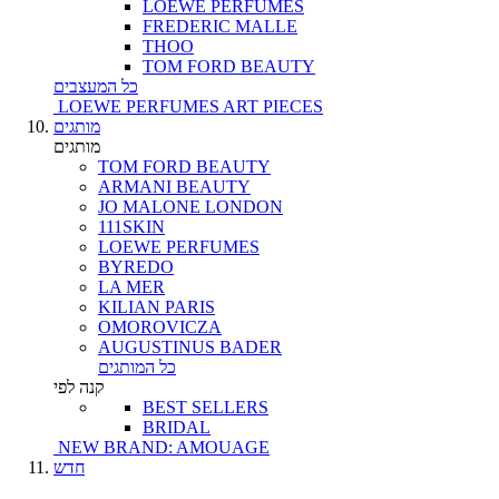
LOEWE PERFUMES
FREDERIC MALLE
THOO
TOM FORD BEAUTY
כל המעצבים
LOEWE PERFUMES ART PIECES
מותגים
מותגים
TOM FORD BEAUTY
ARMANI BEAUTY
JO MALONE LONDON
111SKIN
LOEWE PERFUMES
BYREDO
LA MER
KILIAN PARIS
OMOROVICZA
AUGUSTINUS BADER
כל המותגים
קנה לפי
BEST SELLERS
BRIDAL
NEW BRAND: AMOUAGE
חדש