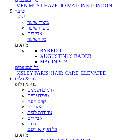
MEN MUST HAVE: JO MALONE LONDON
שיער
שיער
מוצרי שיער
טיפוח שיער
אביזרים
כל השיער
מותגים
BYREDO
AUGUSTINUS BADER
MAGINISTA
כל המעצבים
SISLEY PARIS: HAIR CARE, ELEVATED
גוף & וולנס
גוף & וולנס
קרמים ושמנים
טיפוח ידיים
קרם הגנה
אמבטיה
ניחוחות לבית
אביזרים
נרות
כל הגוף & וולנס
מותגים