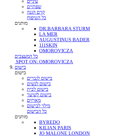
עיניים
שפתיים
קרם הגנה
כל הטיפוח
מותגים
DR.BARBARA STURM
LA MER
AUGUSTINUS BADER
111SKIN
OMOROVICZA
כל המעצבים
SPOT ON: OMOROVICZA
בישום
בישום
בישום לגברים
בישום לנשים
בישום לבית
בישום לשיער
מארזים
מילוי לבישום
כל הבישום
מותגים
BYREDO
KILIAN PARIS
JO MALONE LONDON