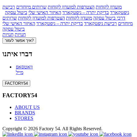
מועדון לקוחות
הצטרפות למועדון לקוחות
שרותים מיוחדים
רכישת
גיפטקארד
בדיקת יתרה – גיפטקארד
האיזור האישי שלי
ביטול עסקה
דרכי ביטול עסקה
מועדון לקוחות
הצטרפות למועדון לקוחות
שרותים
מיוחדים
רכישת גיפטקארד
בדיקת יתרה – גיפטקארד
האיזור האישי שלי
ביטול עסקה
חנויות
חנויות
איך אפשר לעזור?
דברו איתנו
וואטסאפ
מייל
FACTORY54
FACTORY54
ABOUT US
BRANDS
STORES
Copyright © 2026 Factory 54. All Rights Reserved.