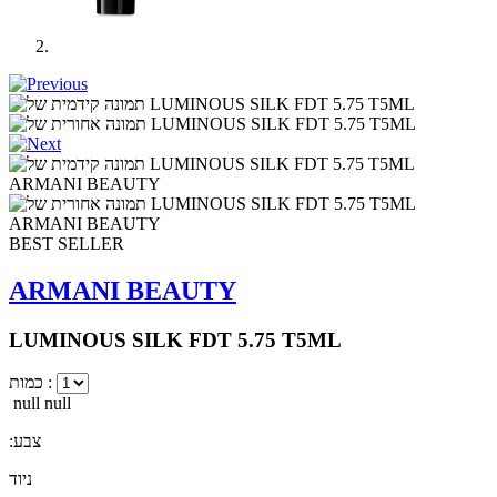
BEST SELLER
ARMANI BEAUTY
LUMINOUS SILK FDT 5.75 T5ML
כמות :
null null
:צבע
ניוד