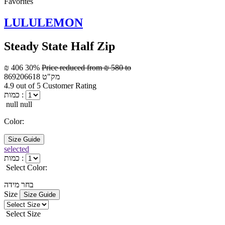
Favorites
LULULEMON
Steady State Half Zip
₪ 406
30%
Price reduced from
₪ 580
to
מק"ט
869206618
4.9 out of 5 Customer Rating
כמות :
null null
Color:
Size Guide
selected
כמות :
Select Color:
בחר מידה
Size
Size Guide
Select Size