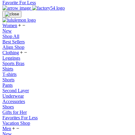
Favorite For Less
Women
New
Shop All
Best Sellers
Align Shop
Clothing
Leggings
Sports Bras
Shirts
T-shirts
Shorts
Pants
Second Layer
Underwear
Accessories
Shoes
Gifts for Her
Favorites For Less
Vacation Shop
Men
New