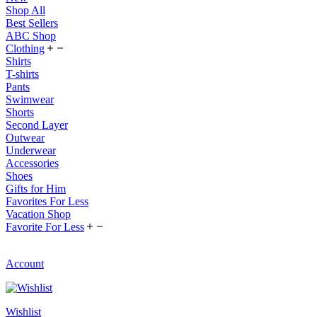
Shop All
Best Sellers
ABC Shop
Clothing
Shirts
T-shirts
Pants
Swimwear
Shorts
Second Layer
Outwear
Underwear
Accessories
Shoes
Gifts for Him
Favorites For Less
Vacation Shop
Favorite For Less
Account
Wishlist