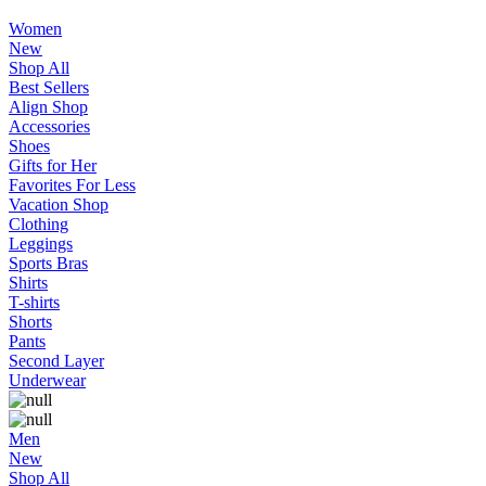
Women
New
Shop All
Best Sellers
Align Shop
Accessories
Shoes
Gifts for Her
Favorites For Less
Vacation Shop
Clothing
Leggings
Sports Bras
Shirts
T-shirts
Shorts
Pants
Second Layer
Underwear
Men
New
Shop All