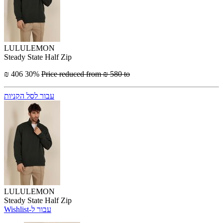
LULULEMON
Steady State Half Zip
₪ 406
30%
Price reduced from
₪ 580
to
עבור לסל הקניות
LULULEMON
Steady State Half Zip
Wishlist-עבור ל