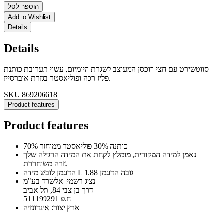
הוספה לסל
Add to Wishlist
Details
Details
סווטשירט עם חצי רוכסן המעוצב לשגרת היומיום, עשוי תערובת כותנת
פליז רכה ופוליאסטר בגזרת אוברסייז.
SKU
869206618
Product features
Product features
70% כותנה 30% פוליאסטר ממוחזר
נאמן למידה המקורית, מומלץ לקחת את המידה הרגילה שלך
גזרה משוחררת
הדוגמן לובש מידה L גובה הדוגמן 1.88
נציג רשמי: אלשרד בע"מ
דרך בן צבי 84, תל אביב
ח.פ 511199291
ארץ יצור: אינדונזיה