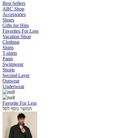
Best Sellers
ABC Shop
Accessories
Shoes
Gifts for Him
Favorites For Less
Vacation Shop
Clothing
Shirts
T-shirts
Pants
Swimwear
Shorts
Second Layer
Outwear
Underwear
Favorite For Less
המוצר נוסף לסל