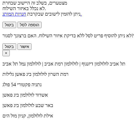
מצטערים, בשלב זה היישוב שבחרת
לא נכלל באיזור השילוח.
חנויות המותג.
ניתן להזמין לישובים שבקרבת
הוספה לסל
ביטול
לא ניתן להוסיף פריט לסל ללא בדיקת איזור השילוח. האם ברצונך לסגור?
אישור
ביטול
×
תל אביב
לולולמון דיזנגוף | לולולמון רמת אביב | לולולמון נמל תל אביב
רמת השרון
לולולמון ביג פאשן גלילות
נתניה
פקטורי 54 פולג
אשדוד
לולולמון ביג פאשן
באר שבע
לולולמון ביג פאשן
אילת
לולולמון, קניון מול הים