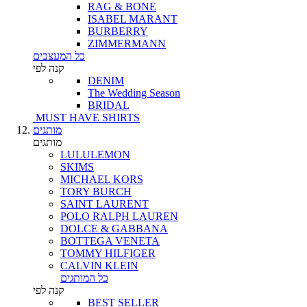
RAG & BONE
ISABEL MARANT
BURBERRY
ZIMMERMANN
כל המעצבים
קנה לפי
DENIM
The Wedding Season
BRIDAL
MUST HAVE SHIRTS
מותגים
מותגים
LULULEMON
SKIMS
MICHAEL KORS
TORY BURCH
SAINT LAURENT
POLO RALPH LAUREN
DOLCE & GABBANA
BOTTEGA VENETA
TOMMY HILFIGER
CALVIN KLEIN
כל המותגים
קנה לפי
BEST SELLER