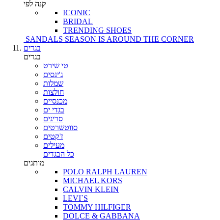
קנה לפי
ICONIC
BRIDAL
TRENDING SHOES
SANDALS SEASON IS AROUND THE CORNER
בגדים
בגדים
טי שירט
ג'ינסים
שמלות
חולצות
מכנסיים
בגדי ים
סריגים
סווטשרטים
ז'קטים
מעילים
כל הבגדים
מותגים
POLO RALPH LAUREN
MICHAEL KORS
CALVIN KLEIN
LEVI`S
TOMMY HILFIGER
DOLCE & GABBANA