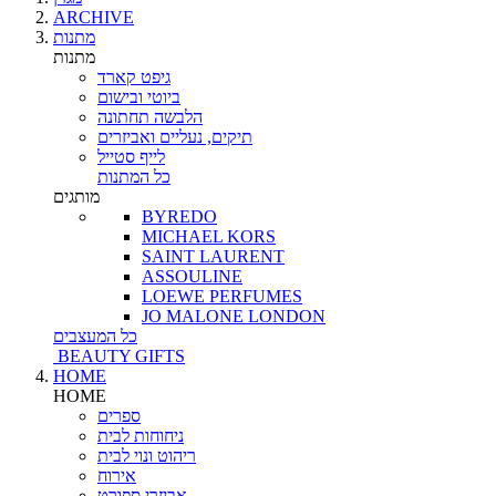
ARCHIVE
מתנות
מתנות
גיפט קארד
ביוטי ובישום
הלבשה תחתונה
תיקים, נעליים ואביזרים
לייף סטייל
כל המתנות
מותגים
BYREDO
MICHAEL KORS
SAINT LAURENT
ASSOULINE
LOEWE PERFUMES
JO MALONE LONDON
כל המעצבים
BEAUTY GIFTS
HOME
HOME
ספרים
ניחוחות לבית
ריהוט ונוי לבית
אירוח
אביזרי ספורט