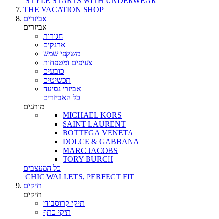
STYLE STARTS WITH UNDERWEAR
THE VACATION SHOP
אביזרים
אביזרים
חגורות
ארנקים
משקפי שמש
צעיפים ומטפחות
כובעים
תכשיטים
אביזרי נסיעה
כל האביזרים
מותגים
MICHAEL KORS
SAINT LAURENT
BOTTEGA VENETA
DOLCE & GABBANA
MARC JACOBS
TORY BURCH
כל המעצבים
CHIC WALLETS, PERFECT FIT
תיקים
תיקים
תיקי קרוסבודי
תיקי כתף