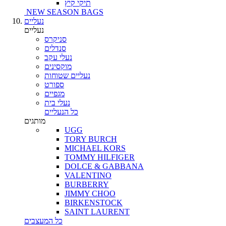
תיקי קיץ
NEW SEASON BAGS
נעליים
נעליים
סניקרס
סנדלים
נעלי עקב
מוקסינים
נעליים שטוחות
ספורט
מגפיים
נעלי בית
כל הנעליים
מותגים
UGG
TORY BURCH
MICHAEL KORS
TOMMY HILFIGER
DOLCE & GABBANA
VALENTINO
BURBERRY
JIMMY CHOO
BIRKENSTOCK
SAINT LAURENT
כל המעצבים