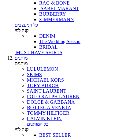
RAG & BONE
ISABEL MARANT
BURBERRY
ZIMMERMANN
כל המעצבים
קנה לפי
DENIM
The Wedding Season
BRIDAL
MUST HAVE SHIRTS
מותגים
מותגים
LULULEMON
SKIMS
MICHAEL KORS
TORY BURCH
SAINT LAURENT
POLO RALPH LAUREN
DOLCE & GABBANA
BOTTEGA VENETA
TOMMY HILFIGER
CALVIN KLEIN
כל המותגים
קנה לפי
BEST SELLER