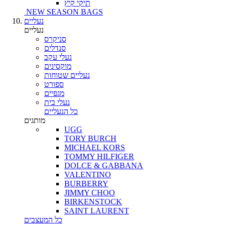
תיקי קיץ
NEW SEASON BAGS
נעליים
נעליים
סניקרס
סנדלים
נעלי עקב
מוקסינים
נעליים שטוחות
ספורט
מגפיים
נעלי בית
כל הנעליים
מותגים
UGG
TORY BURCH
MICHAEL KORS
TOMMY HILFIGER
DOLCE & GABBANA
VALENTINO
BURBERRY
JIMMY CHOO
BIRKENSTOCK
SAINT LAURENT
כל המעצבים