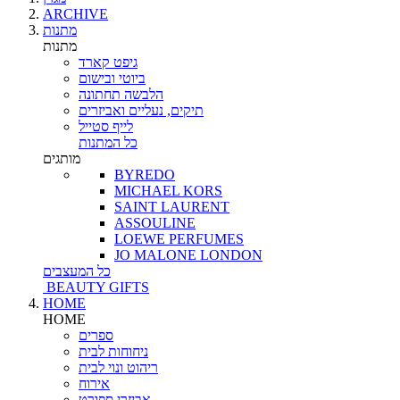
ARCHIVE
מתנות
מתנות
גיפט קארד
ביוטי ובישום
הלבשה תחתונה
תיקים, נעליים ואביזרים
לייף סטייל
כל המתנות
מותגים
BYREDO
MICHAEL KORS
SAINT LAURENT
ASSOULINE
LOEWE PERFUMES
JO MALONE LONDON
כל המעצבים
BEAUTY GIFTS
HOME
HOME
ספרים
ניחוחות לבית
ריהוט ונוי לבית
אירוח
אביזרי ספורט