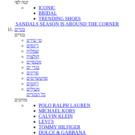
קנה לפי
ICONIC
BRIDAL
TRENDING SHOES
SANDALS SEASON IS AROUND THE CORNER
בגדים
בגדים
טי שירט
ג'ינסים
שמלות
חולצות
מכנסיים
בגדי ים
סריגים
סווטשרטים
ז'קטים
מעילים
כל הבגדים
מותגים
POLO RALPH LAUREN
MICHAEL KORS
CALVIN KLEIN
LEVI`S
TOMMY HILFIGER
DOLCE & GABBANA