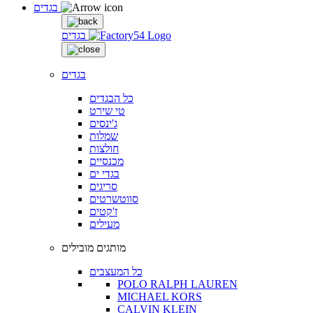
בגדים
בגדים
בגדים
כל הבגדים
טי שירט
ג'ינסים
שמלות
חולצות
מכנסיים
בגדי ים
סריגים
סווטשרטים
ז'קטים
מעילים
מותגים מובילים
כל המעצבים
POLO RALPH LAUREN
MICHAEL KORS
CALVIN KLEIN