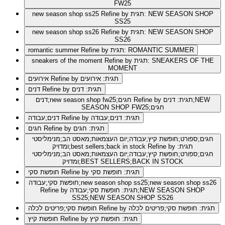
FW25
Refine by תגית: NEW SEASON SHOP
new season shop ss25
SS25
Refine by תגית: NEW SEASON SHOP
new season shop ss26
SS26
Refine by תגית: ROMANTIC SUMMER
romantic summer
Refine by תגית: SNEAKERS OF THE
sneakers of the moment
MOMENT
Refine by תגית: אירועים
אירועים
Refine by תגית: דנים
דנים
Refine by תגית: דנים;NEW
דנים;new season shop fw25;חגים
SEASON SHOP FW25;חגים
Refine by תגית: דנים;עבודה
דנים;עבודה
Refine by תגית: חגים
חגים
חגים;ספורט;חופשת קיץ;עבודה;יום העצמאות;מאסט הב;מנימליסטי
Refine by תגית:
ומדויק;best sellers;back in stock
חגים;ספורט;חופשת קיץ;עבודה;יום העצמאות;מאסט הב;מנימליסטי
ומדויק;BEST SELLERS;BACK IN STOCK
Refine by תגית: חופשת סקי
חופשת סקי
חופשת סקי;עבודה;new season shop ss25;new season shop ss26
Refine by תגית: חופשת סקי;עבודה;NEW SEASON SHOP
SS25;NEW SEASON SHOP SS26
Refine by תגית: חופשת סקי;פריטים לכלה
חופשת סקי;פריטים לכלה
Refine by תגית: חופשת קיץ
חופשת קיץ