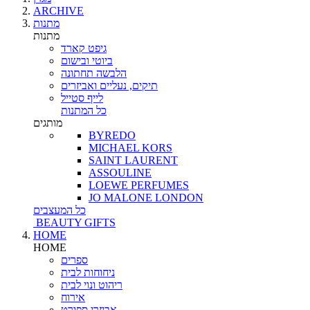
ARCHIVE
מתנות
מתנות
גיפט קארד
ביוטי ובישום
הלבשה תחתונה
תיקים, נעליים ואביזרים
לייף סטייל
כל המתנות
מותגים
BYREDO
MICHAEL KORS
SAINT LAURENT
ASSOULINE
LOEWE PERFUMES
JO MALONE LONDON
כל המעצבים
BEAUTY GIFTS
HOME
HOME
ספרים
ניחוחות לבית
ריהוט ונוי לבית
אירוח
אביזרי ספורט