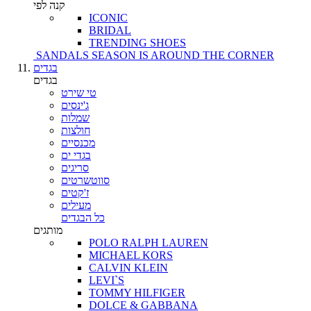
קנה לפי
ICONIC
BRIDAL
TRENDING SHOES
SANDALS SEASON IS AROUND THE CORNER
בגדים
בגדים
טי שירט
ג'ינסים
שמלות
חולצות
מכנסיים
בגדי ים
סריגים
סווטשרטים
ז'קטים
מעילים
כל הבגדים
מותגים
POLO RALPH LAUREN
MICHAEL KORS
CALVIN KLEIN
LEVI`S
TOMMY HILFIGER
DOLCE & GABBANA