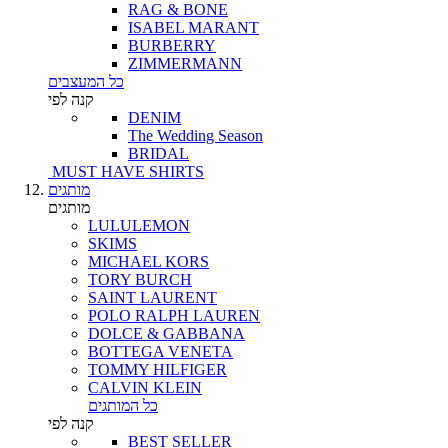
RAG & BONE
ISABEL MARANT
BURBERRY
ZIMMERMANN
כל המעצבים
קנה לפי
DENIM
The Wedding Season
BRIDAL
MUST HAVE SHIRTS
מותגים
מותגים
LULULEMON
SKIMS
MICHAEL KORS
TORY BURCH
SAINT LAURENT
POLO RALPH LAUREN
DOLCE & GABBANA
BOTTEGA VENETA
TOMMY HILFIGER
CALVIN KLEIN
כל המותגים
קנה לפי
BEST SELLER