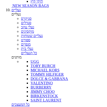
תיקי קיץ
NEW SEASON BAGS
נעליים
נעליים
סניקרס
סנדלים
נעלי עקב
מוקסינים
נעליים שטוחות
ספורט
מגפיים
נעלי בית
כל הנעליים
מותגים
UGG
TORY BURCH
MICHAEL KORS
TOMMY HILFIGER
DOLCE & GABBANA
VALENTINO
BURBERRY
JIMMY CHOO
BIRKENSTOCK
SAINT LAURENT
כל המעצבים