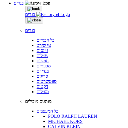
בגדים
בגדים
בגדים
כל הבגדים
טי שירט
ג'ינסים
שמלות
חולצות
מכנסיים
בגדי ים
סריגים
סווטשרטים
ז'קטים
מעילים
מותגים מובילים
כל המעצבים
POLO RALPH LAUREN
MICHAEL KORS
CALVIN KLEIN