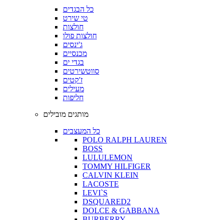
כל הבגדים
טי שירט
חולצות
חולצות פולו
ג'ינסים
מכנסיים
בגדי ים
סווטשירטים
ז'קטים
מעילים
חליפות
מותגים מובילים
כל המעצבים
POLO RALPH LAUREN
BOSS
LULULEMON
TOMMY HILFIGER
CALVIN KLEIN
LACOSTE
LEVI`S
DSQUARED2
DOLCE & GABBANA
BURBERRY