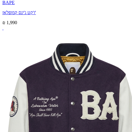
BAPE
ז'קט ג'ינס קמופלאז'
₪ 1,990