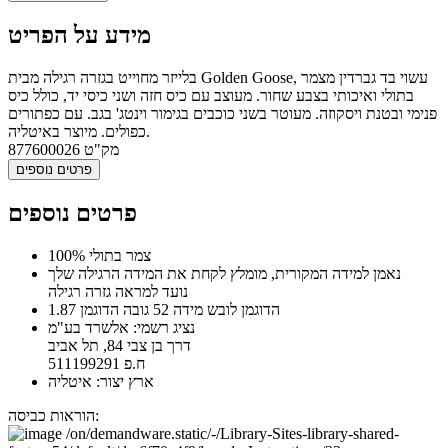
מידע על הפריט
בלייזר מחוייט בגזרה רגילה מבית Golden Goose, עשוי בד גברדין מצמר
בתולי ואיכותי בצבע שחור. מעוצב עם כיס חזה ושני כיסי יד, כולל כיס
פנימי ובטנת ויסקוזה. מעוטר בשני כוכבים בגימור וינטג' בגב. עם כפתורים
כפולים. מיוצר באיטליה.
מק"ט
877600026
פרטים נוספים
פרטים נוספים
100% צמר בתולי
נאמן למידה המקורית, מומלץ לקחת את המידה הרגילה שלך
נועד למראה גזרה רגילה
הדוגמן לובש מידה 52 גובה הדוגמן 1.87
נציג רשמי: אלשרד בע"מ
דרך בן צבי 84, תל אביב
ח.פ 511199291
ארץ יצור: איטליה
הוראות כביסה: