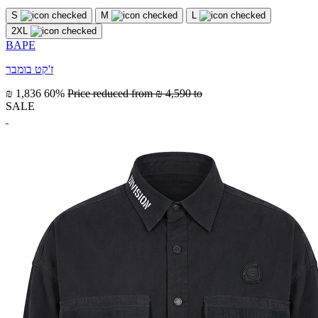
S
M
L
2XL
BAPE
ז'קט בומבר
₪ 1,836
60%
Price reduced from
₪ 4,590
to
SALE