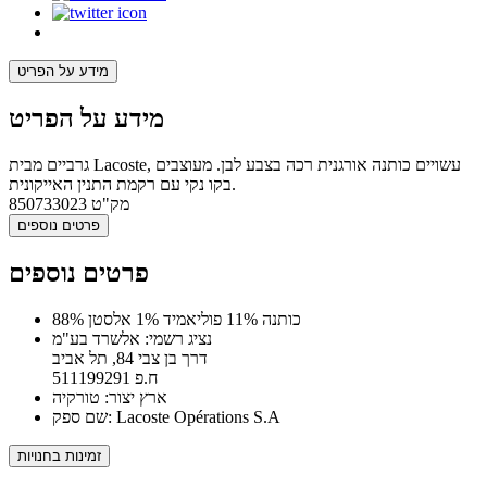
מידע על הפריט
מידע על הפריט
גרביים מבית Lacoste, עשויים כותנה אורגנית רכה בצבע לבן. מעוצבים
בקו נקי עם רקמת התנין האייקונית.
מק"ט
850733023
פרטים נוספים
פרטים נוספים
88% כותנה 11% פוליאמיד 1% אלסטן
נציג רשמי: אלשרד בע"מ
דרך בן צבי 84, תל אביב
ח.פ 511199291
ארץ יצור: טורקיה
שם ספק: Lacoste Opérations S.A
זמינות בחנויות