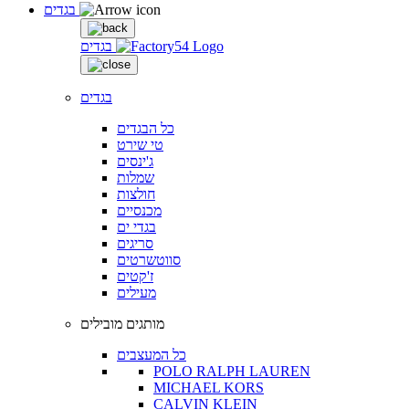
בגדים
בגדים
בגדים
כל הבגדים
טי שירט
ג'ינסים
שמלות
חולצות
מכנסיים
בגדי ים
סריגים
סווטשרטים
ז'קטים
מעילים
מותגים מובילים
כל המעצבים
POLO RALPH LAUREN
MICHAEL KORS
CALVIN KLEIN