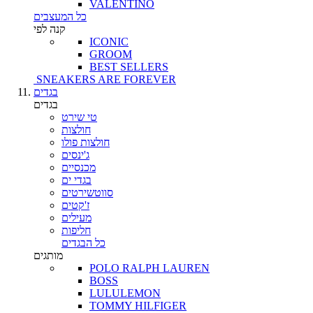
VALENTINO
כל המעצבים
קנה לפי
ICONIC
GROOM
BEST SELLERS
SNEAKERS ARE FOREVER
בגדים
בגדים
טי שירט
חולצות
חולצות פולו
ג'ינסים
מכנסיים
בגדי ים
סווטשירטים
ז'קטים
מעילים
חליפות
כל הבגדים
מותגים
POLO RALPH LAUREN
BOSS
LULULEMON
TOMMY HILFIGER