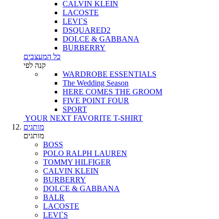
CALVIN KLEIN
LACOSTE
LEVI`S
DSQUARED2
DOLCE & GABBANA
BURBERRY
כל המעצבים
קנה לפי
WARDROBE ESSENTIALS
The Wedding Season
HERE COMES THE GROOM
FIVE POINT FOUR
SPORT
YOUR NEXT FAVORITE T-SHIRT
מותגים
מותגים
BOSS
POLO RALPH LAUREN
TOMMY HILFIGER
CALVIN KLEIN
BURBERRY
DOLCE & GABBANA
BALR
LACOSTE
LEVI`S