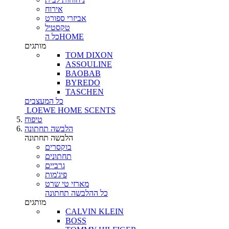
אירוח
אביזרי ספורט
טקסטיל
כל הHOME
מותגים
TOM DIXON
ASSOULINE
BAOBAB
BYREDO
TASCHEN
כל המעצבים
LOEWE HOME SCENTS
טיפוח
הלבשה תחתונה
הלבשה תחתונה
בוקסרים
תחתונים
גרביים
פיג'מות
מארזי טי שרט
כל ההלבשה תחתונה
מותגים
CALVIN KLEIN
BOSS