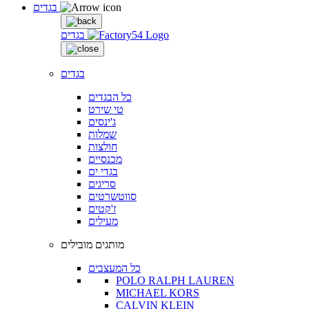
בגדים
בגדים
בגדים
כל הבגדים
טי שירט
ג'ינסים
שמלות
חולצות
מכנסיים
בגדי ים
סריגים
סווטשרטים
ז'קטים
מעילים
מותגים מובילים
כל המעצבים
POLO RALPH LAUREN
MICHAEL KORS
CALVIN KLEIN