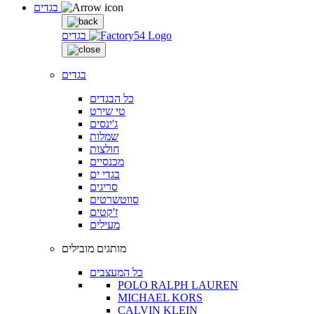
בגדים
בגדים
בגדים
כל הבגדים
טי שירט
ג'ינסים
שמלות
חולצות
מכנסיים
בגדי ים
סריגים
סווטשרטים
ז'קטים
מעילים
מותגים מובילים
כל המעצבים
POLO RALPH LAUREN
MICHAEL KORS
CALVIN KLEIN