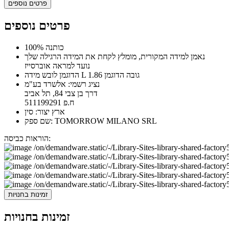
פרטים נוספים
פרטים נוספים
100% כותנה
נאמן למידה המקורית, מומלץ לקחת את המידה הרגילה שלך
נועד למראה אוברסייז
הדוגמן לובש מידה L גובה הדוגמן 1.86
נציג רשמי: אלשרד בע"מ
דרך בן צבי 84, תל אביב
ח.פ 511199291
ארץ יצור: סין
שם ספק: TOMORROW MILANO SRL
הוראות כביסה:
זמינות בחנויות
זמינות בחנויות