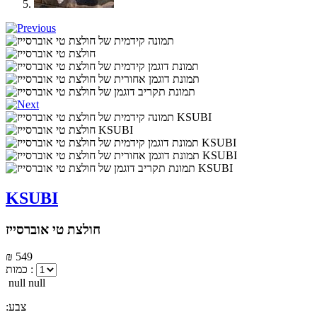
KSUBI
חולצת טי אוברסייז
₪ 549
כמות :
null null
:צבע