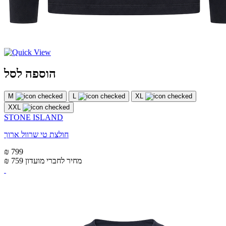
הוספה לסל
M
L
XL
XXL
STONE ISLAND
חולצת טי שרוול ארוך
₪ 799
מחיר לחברי מועדון
₪ 759