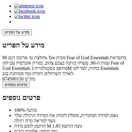
מידע על הפריט
מידע על הפריט
חולצת טי ארוכה דגם 90s Tee מבית Fear of God Essentials בהשראת
שנות ה-90, עשויה כותנה בצבע צהוב, בגזרת אוברסייז עם לוגו Fear of
God Essentials מודפס בטכנולוגיית 3M בחזית, לצד לוגו Essentials
לאורך השרוולים ותווית גומי ממותגת בגב.
מק"ט
874500150
פרטים נוספים
פרטים נוספים
100% כותנה
נאמן למידה המקורית, מומלץ לקחת את המידה הרגילה שלך
נועד למראה גזרה רגילה
הדוגמן לובש מידה M גובה הדוגמן 1.85
נציג רשמי: אלשרד בע"מ