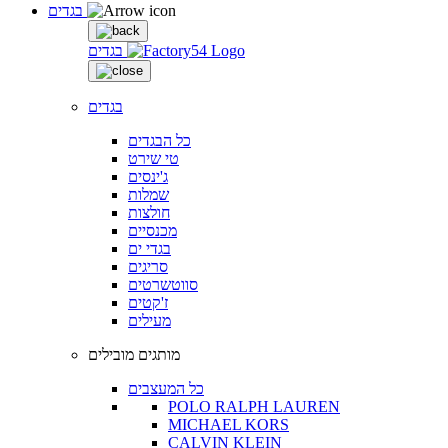
בגדים
בגדים
בגדים
כל הבגדים
טי שירט
ג'ינסים
שמלות
חולצות
מכנסיים
בגדי ים
סריגים
סווטשרטים
ז'קטים
מעילים
מותגים מובילים
כל המעצבים
POLO RALPH LAUREN
MICHAEL KORS
CALVIN KLEIN