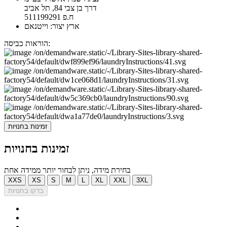
דרך בן צבי 84, תל אביב
ח.פ 511199291
ארץ יצור: וייטנאם
הוראות כביסה:
זמינות בחנויות
זמינות בחנויות
בחירת מידה, ניתן לבחור יותר ממידה אחת
XXS
XS
S
M
L
XL
XXL
3XL
בדקו בחנויות