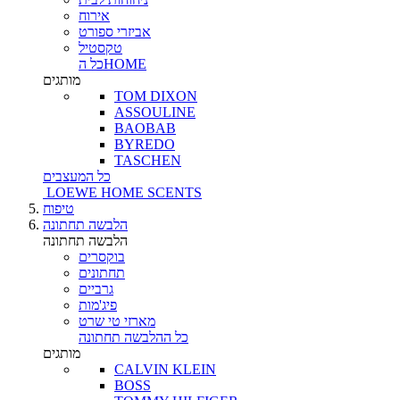
אירוח
אביזרי ספורט
טקסטיל
כל הHOME
מותגים
TOM DIXON
ASSOULINE
BAOBAB
BYREDO
TASCHEN
כל המעצבים
LOEWE HOME SCENTS
טיפוח
הלבשה תחתונה
הלבשה תחתונה
בוקסרים
תחתונים
גרביים
פיג'מות
מארזי טי שרט
כל ההלבשה תחתונה
מותגים
CALVIN KLEIN
BOSS