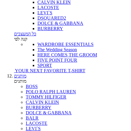
CALVIN KLEIN
LACOSTE
LEVI`S
DSQUARED2
DOLCE & GABBANA
BURBERRY
כל המעצבים
קנה לפי
WARDROBE ESSENTIALS
The Wedding Season
HERE COMES THE GROOM
FIVE POINT FOUR
SPORT
YOUR NEXT FAVORITE T-SHIRT
מותגים
מותגים
BOSS
POLO RALPH LAUREN
TOMMY HILFIGER
CALVIN KLEIN
BURBERRY
DOLCE & GABBANA
BALR
LACOSTE
LEVI`S