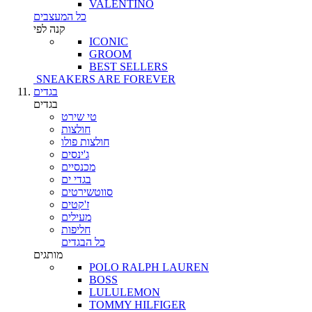
VALENTINO
כל המעצבים
קנה לפי
ICONIC
GROOM
BEST SELLERS
SNEAKERS ARE FOREVER
בגדים
בגדים
טי שירט
חולצות
חולצות פולו
ג'ינסים
מכנסיים
בגדי ים
סווטשירטים
ז'קטים
מעילים
חליפות
כל הבגדים
מותגים
POLO RALPH LAUREN
BOSS
LULULEMON
TOMMY HILFIGER