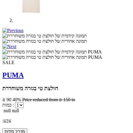
SALE
PUMA
חולצת טי בגזרה משוחררת
₪ 90
40%
Price reduced from
₪ 150
to
כמות :
null null
:צבע
מדריך מידות