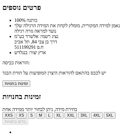
פרטים נוספים
100% כותנה
נאמן למידה המקורית, מומלץ לקחת את המידה הרגילה שלך
נועד למראה גזרה רגילה
נציג רשמי: אלשרד בע"מ
דרך בן צבי 84, תל אביב
ח.פ 511199291
ארץ יצור: בנגלדש
הוראות כביסה:
יש לכבס בהתאם להוראות היצרן המופיעות על תווית הבגד
זמינות בחנויות
זמינות בחנויות
בחירת מידה, ניתן לבחור יותר ממידה אחת
XXS
XS
S
M
L
XL
XXL
3XL
4XL
5XL
בדקו בחנויות