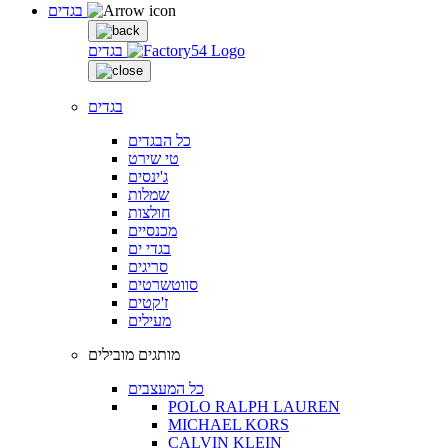
בגדים
בגדים
בגדים
כל הבגדים
טי שירט
ג'ינסים
שמלות
חולצות
מכנסיים
בגדי ים
סריגים
סווטשרטים
ז'קטים
מעילים
מותגים מובילים
כל המעצבים
POLO RALPH LAUREN
MICHAEL KORS
CALVIN KLEIN