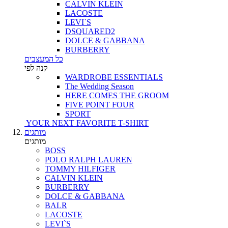
CALVIN KLEIN
LACOSTE
LEVI`S
DSQUARED2
DOLCE & GABBANA
BURBERRY
כל המעצבים
קנה לפי
WARDROBE ESSENTIALS
The Wedding Season
HERE COMES THE GROOM
FIVE POINT FOUR
SPORT
YOUR NEXT FAVORITE T-SHIRT
מותגים
מותגים
BOSS
POLO RALPH LAUREN
TOMMY HILFIGER
CALVIN KLEIN
BURBERRY
DOLCE & GABBANA
BALR
LACOSTE
LEVI`S