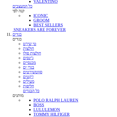
VALENTINO
כל המעצבים
קנה לפי
ICONIC
GROOM
BEST SELLERS
SNEAKERS ARE FOREVER
בגדים
בגדים
טי שירט
חולצות
חולצות פולו
ג'ינסים
מכנסיים
בגדי ים
סווטשירטים
ז'קטים
מעילים
חליפות
כל הבגדים
מותגים
POLO RALPH LAUREN
BOSS
LULULEMON
TOMMY HILFIGER