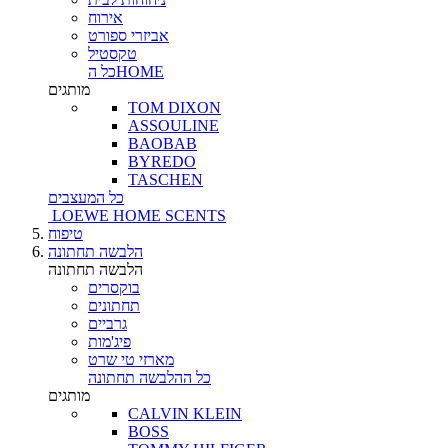
אירוח
אביזרי ספורט
טקסטיל
כל הHOME
מותגים
TOM DIXON
ASSOULINE
BAOBAB
BYREDO
TASCHEN
כל המעצבים
LOEWE HOME SCENTS
טיפוח
הלבשה תחתונה
הלבשה תחתונה
בוקסרים
תחתונים
גרביים
פיג'מות
מארזי טי שרט
כל ההלבשה תחתונה
מותגים
CALVIN KLEIN
BOSS