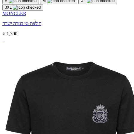
S
M
XL
3XL
MONCLER
חולצת טי בגזרה ישרה
₪ 1,390