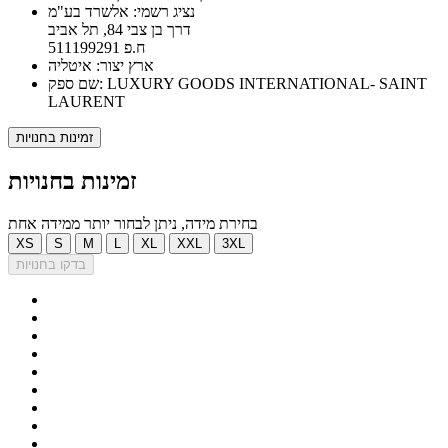
נציג רשמי: אלשרד בע"מ
דרך בן צבי 84, תל אביב
ח.פ 511199291
ארץ יצור: איטליה
שם ספק: LUXURY GOODS INTERNATIONAL- SAINT
LAURENT
זמינות בחנויות
זמינות בחנויות
בחירת מידה, ניתן לבחור יותר ממידה אחת
XS
S
M
L
XL
XXL
3XL
בדקו בחנויות