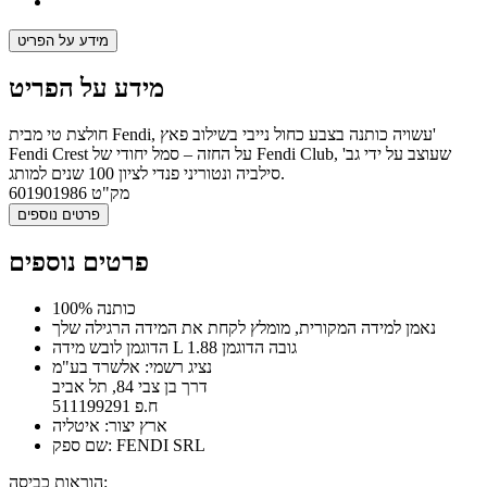
מידע על הפריט
מידע על הפריט
חולצת טי מבית Fendi, עשויה כותנה בצבע כחול נייבי בשילוב פאץ'
Fendi Crest על החזה – סמל יחודי של Fendi Club, שעוצב על ידי גב'
סילביה ונטוריני פנדי לציון 100 שנים למותג.
מק"ט
601901986
פרטים נוספים
פרטים נוספים
100% כותנה
נאמן למידה המקורית, מומלץ לקחת את המידה הרגילה שלך
הדוגמן לובש מידה L גובה הדוגמן 1.88
נציג רשמי: אלשרד בע"מ
דרך בן צבי 84, תל אביב
ח.פ 511199291
ארץ יצור: איטליה
שם ספק: FENDI SRL
הוראות כביסה: