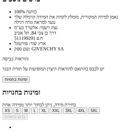
100% כותנה
נאמן למידה המקורית, מומלץ לקחת את המידה הרגילה שלך
נועד למראה גזרה רגילה
נציג רשמי: אלשרד בע"מ
דרך בן צבי 84, תל אביב
ח.פ 511199291
ארץ יצור: פורטוגל
שם ספק: GIVENCHY SA
הוראות כביסה:
יש לכבס בהתאם להוראות היצרן המופיעות על תווית הבגד
זמינות בחנויות
זמינות בחנויות
בחירת מידה, ניתן לבחור יותר ממידה אחת
XS
S
M
L
XL
XXL
3XL
4XL
5XL
בדקו בחנויות