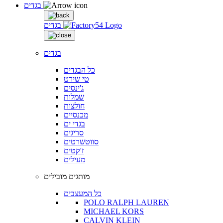
בגדים
בגדים
בגדים
כל הבגדים
טי שירט
ג'ינסים
שמלות
חולצות
מכנסיים
בגדי ים
סריגים
סווטשרטים
ז'קטים
מעילים
מותגים מובילים
כל המעצבים
POLO RALPH LAUREN
MICHAEL KORS
CALVIN KLEIN