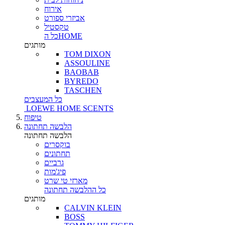
אירוח
אביזרי ספורט
טקסטיל
כל הHOME
מותגים
TOM DIXON
ASSOULINE
BAOBAB
BYREDO
TASCHEN
כל המעצבים
LOEWE HOME SCENTS
טיפוח
הלבשה תחתונה
הלבשה תחתונה
בוקסרים
תחתונים
גרביים
פיג'מות
מארזי טי שרט
כל ההלבשה תחתונה
מותגים
CALVIN KLEIN
BOSS