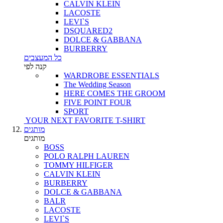
CALVIN KLEIN
LACOSTE
LEVI`S
DSQUARED2
DOLCE & GABBANA
BURBERRY
כל המעצבים
קנה לפי
WARDROBE ESSENTIALS
The Wedding Season
HERE COMES THE GROOM
FIVE POINT FOUR
SPORT
YOUR NEXT FAVORITE T-SHIRT
מותגים
מותגים
BOSS
POLO RALPH LAUREN
TOMMY HILFIGER
CALVIN KLEIN
BURBERRY
DOLCE & GABBANA
BALR
LACOSTE
LEVI`S