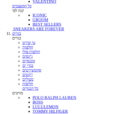
VALENTINO
כל המעצבים
קנה לפי
ICONIC
GROOM
BEST SELLERS
SNEAKERS ARE FOREVER
בגדים
בגדים
טי שירט
חולצות
חולצות פולו
ג'ינסים
מכנסיים
בגדי ים
סווטשירטים
ז'קטים
מעילים
חליפות
כל הבגדים
מותגים
POLO RALPH LAUREN
BOSS
LULULEMON
TOMMY HILFIGER