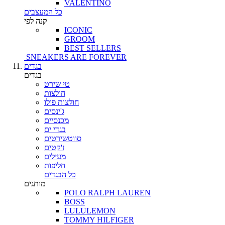
VALENTINO
כל המעצבים
קנה לפי
ICONIC
GROOM
BEST SELLERS
SNEAKERS ARE FOREVER
בגדים
בגדים
טי שירט
חולצות
חולצות פולו
ג'ינסים
מכנסיים
בגדי ים
סווטשירטים
ז'קטים
מעילים
חליפות
כל הבגדים
מותגים
POLO RALPH LAUREN
BOSS
LULULEMON
TOMMY HILFIGER