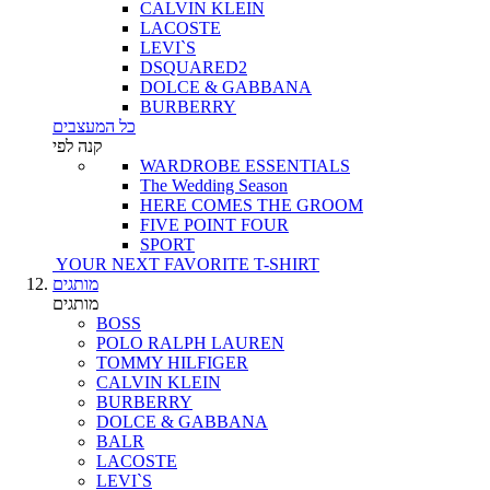
CALVIN KLEIN
LACOSTE
LEVI`S
DSQUARED2
DOLCE & GABBANA
BURBERRY
כל המעצבים
קנה לפי
WARDROBE ESSENTIALS
The Wedding Season
HERE COMES THE GROOM
FIVE POINT FOUR
SPORT
YOUR NEXT FAVORITE T-SHIRT
מותגים
מותגים
BOSS
POLO RALPH LAUREN
TOMMY HILFIGER
CALVIN KLEIN
BURBERRY
DOLCE & GABBANA
BALR
LACOSTE
LEVI`S