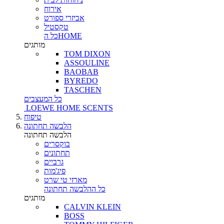
אירוח
אביזרי ספורט
טקסטיל
כל הHOME
מותגים
TOM DIXON
ASSOULINE
BAOBAB
BYREDO
TASCHEN
כל המעצבים
LOEWE HOME SCENTS
טיפוח
הלבשה תחתונה
הלבשה תחתונה
בוקסרים
תחתונים
גרביים
פיג'מות
מארזי טי שרט
כל ההלבשה תחתונה
מותגים
CALVIN KLEIN
BOSS