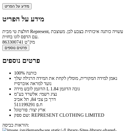
מידע על הפריט
מידע על הפריט
חולצת טי מבית Represent, עשויה כותנה איכותית בצבע לבן. מעוצבת
עם הדפס לוגו בחזית.
מק"ט
863300741
פרטים נוספים
פרטים נוספים
100% כותנה
נאמן למידה המקורית, מומלץ לקחת את המידה הרגילה שלך
נועד למראה אוברסייז
הדוגמן לובש מידה L גובה הדוגמן 1.84
נציג רשמי: אלשרד בע"מ
דרך בן צבי 84, תל אביב
ח.פ 511199291
ארץ יצור: פורטוגל
שם ספק: REPRESENT CLOTHING LIMITED
הוראות כביסה: