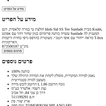
מידע על הפריט
מידע על הפריט
חולצת טי בגזרה קלאסית, דגם Idols Sid SS Tee Sunfade מבית Ksubi,
עשויה כותנה פרימיום בגוון שחור דהוי עם אפקט Sunfade המעניק לה
מראה ייחודי עם אופי וינטג׳י. מעוטרת בהדפס גרפי בחזית ורקמות T-box
האייקוניות.
מק"ט
873500187
פרטים נוספים
פרטים נוספים
100% כותנה
נאמן למידה המקורית, מומלץ לקחת את המידה הרגילה שלך
מעוצב לגזרה סטנדרטית
הדוגמן לובש מידה L גובה הדוגמן 1.86
נציג רשמי: אלשרד בע"מ
דרך בן צבי 84, תל אביב
ח.פ 511199291
ארץ יצור: סין
שם ספק: TOMORROW MILANO SRL