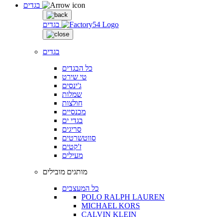
בגדים
בגדים
בגדים
כל הבגדים
טי שירט
ג'ינסים
שמלות
חולצות
מכנסיים
בגדי ים
סריגים
סווטשרטים
ז'קטים
מעילים
מותגים מובילים
כל המעצבים
POLO RALPH LAUREN
MICHAEL KORS
CALVIN KLEIN