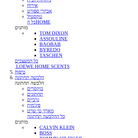
אירוח
אביזרי ספורט
טקסטיל
כל הHOME
מותגים
TOM DIXON
ASSOULINE
BAOBAB
BYREDO
TASCHEN
כל המעצבים
LOEWE HOME SCENTS
טיפוח
הלבשה תחתונה
הלבשה תחתונה
בוקסרים
תחתונים
גרביים
פיג'מות
מארזי טי שרט
כל ההלבשה תחתונה
מותגים
CALVIN KLEIN
BOSS