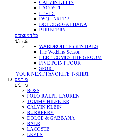
CALVIN KLEIN
LACOSTE
LEVI`S
DSQUARED2
DOLCE & GABBANA
BURBERRY
כל המעצבים
קנה לפי
WARDROBE ESSENTIALS
The Wedding Season
HERE COMES THE GROOM
FIVE POINT FOUR
SPORT
YOUR NEXT FAVORITE T-SHIRT
מותגים
מותגים
BOSS
POLO RALPH LAUREN
TOMMY HILFIGER
CALVIN KLEIN
BURBERRY
DOLCE & GABBANA
BALR
LACOSTE
LEVI`S