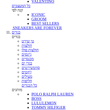
VALENTINO
כל המעצבים
קנה לפי
ICONIC
GROOM
BEST SELLERS
SNEAKERS ARE FOREVER
בגדים
בגדים
טי שירט
חולצות
חולצות פולו
ג'ינסים
מכנסיים
בגדי ים
סווטשירטים
ז'קטים
מעילים
חליפות
כל הבגדים
מותגים
POLO RALPH LAUREN
BOSS
LULULEMON
TOMMY HILFIGER