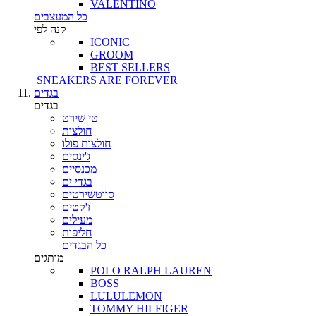
VALENTINO
כל המעצבים
קנה לפי
ICONIC
GROOM
BEST SELLERS
SNEAKERS ARE FOREVER
בגדים
בגדים
טי שירט
חולצות
חולצות פולו
ג'ינסים
מכנסיים
בגדי ים
סווטשירטים
ז'קטים
מעילים
חליפות
כל הבגדים
מותגים
POLO RALPH LAUREN
BOSS
LULULEMON
TOMMY HILFIGER