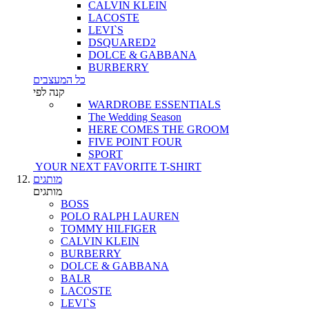
CALVIN KLEIN
LACOSTE
LEVI`S
DSQUARED2
DOLCE & GABBANA
BURBERRY
כל המעצבים
קנה לפי
WARDROBE ESSENTIALS
The Wedding Season
HERE COMES THE GROOM
FIVE POINT FOUR
SPORT
YOUR NEXT FAVORITE T-SHIRT
מותגים
מותגים
BOSS
POLO RALPH LAUREN
TOMMY HILFIGER
CALVIN KLEIN
BURBERRY
DOLCE & GABBANA
BALR
LACOSTE
LEVI`S