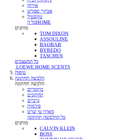
אירוח
אביזרי ספורט
טקסטיל
כל הHOME
מותגים
TOM DIXON
ASSOULINE
BAOBAB
BYREDO
TASCHEN
כל המעצבים
LOEWE HOME SCENTS
טיפוח
הלבשה תחתונה
הלבשה תחתונה
בוקסרים
תחתונים
גרביים
פיג'מות
מארזי טי שרט
כל ההלבשה תחתונה
מותגים
CALVIN KLEIN
BOSS