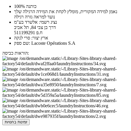
100% כותנה
נאמן למידה המקורית, מומלץ לקחת את המידה הרגילה שלך
נועד למראה גזרה רגילה
נציג רשמי: אלשרד בע"מ
דרך בן צבי 84, תל אביב
ח.פ 511199291
ארץ יצור: סרי לנקה
שם ספק: Lacoste Opérations S.A
הוראות כביסה:
זמינות בחנויות