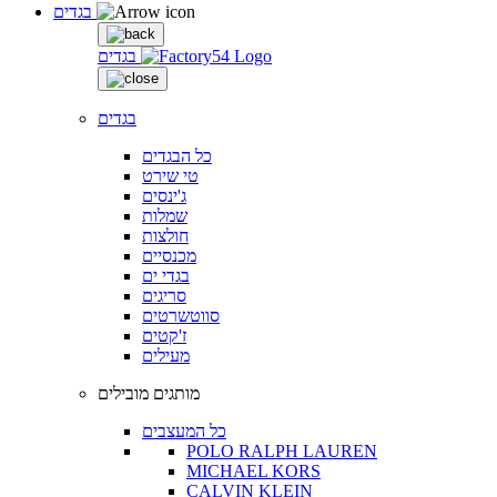
בגדים
בגדים
בגדים
כל הבגדים
טי שירט
ג'ינסים
שמלות
חולצות
מכנסיים
בגדי ים
סריגים
סווטשרטים
ז'קטים
מעילים
מותגים מובילים
כל המעצבים
POLO RALPH LAUREN
MICHAEL KORS
CALVIN KLEIN