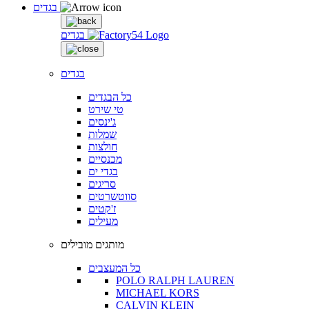
בגדים
בגדים
בגדים
כל הבגדים
טי שירט
ג'ינסים
שמלות
חולצות
מכנסיים
בגדי ים
סריגים
סווטשרטים
ז'קטים
מעילים
מותגים מובילים
כל המעצבים
POLO RALPH LAUREN
MICHAEL KORS
CALVIN KLEIN