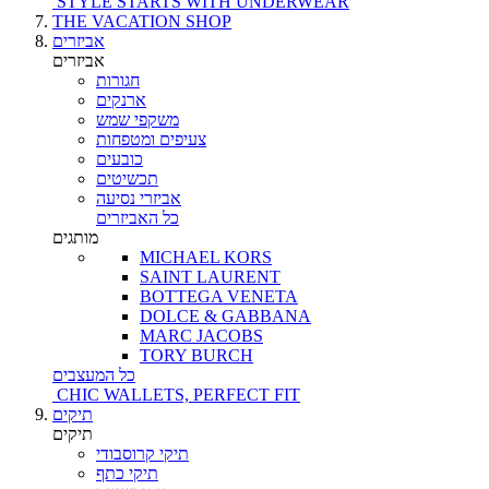
STYLE STARTS WITH UNDERWEAR
THE VACATION SHOP
אביזרים
אביזרים
חגורות
ארנקים
משקפי שמש
צעיפים ומטפחות
כובעים
תכשיטים
אביזרי נסיעה
כל האביזרים
מותגים
MICHAEL KORS
SAINT LAURENT
BOTTEGA VENETA
DOLCE & GABBANA
MARC JACOBS
TORY BURCH
כל המעצבים
CHIC WALLETS, PERFECT FIT
תיקים
תיקים
תיקי קרוסבודי
תיקי כתף