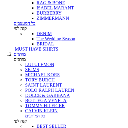
RAG & BONE
ISABEL MARANT
BURBERRY
ZIMMERMANN
כל המעצבים
קנה לפי
DENIM
The Wedding Season
BRIDAL
MUST HAVE SHIRTS
מותגים
מותגים
LULULEMON
SKIMS
MICHAEL KORS
TORY BURCH
SAINT LAURENT
POLO RALPH LAUREN
DOLCE & GABBANA
BOTTEGA VENETA
TOMMY HILFIGER
CALVIN KLEIN
כל המותגים
קנה לפי
BEST SELLER