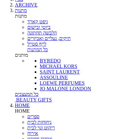
ARCHIVE
מתנות
מתנות
גיפט קארד
ביוטי ובישום
הלבשה תחתונה
תיקים, נעליים ואביזרים
לייף סטייל
כל המתנות
מותגים
BYREDO
MICHAEL KORS
SAINT LAURENT
ASSOULINE
LOEWE PERFUMES
JO MALONE LONDON
כל המעצבים
BEAUTY GIFTS
HOME
HOME
ספרים
ניחוחות לבית
ריהוט ונוי לבית
אירוח
אביזרי ספורט