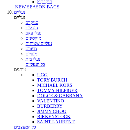
תיקי קיץ
NEW SEASON BAGS
נעליים
נעליים
סניקרס
סנדלים
נעלי עקב
מוקסינים
נעליים שטוחות
ספורט
מגפיים
נעלי בית
כל הנעליים
מותגים
UGG
TORY BURCH
MICHAEL KORS
TOMMY HILFIGER
DOLCE & GABBANA
VALENTINO
BURBERRY
JIMMY CHOO
BIRKENSTOCK
SAINT LAURENT
כל המעצבים