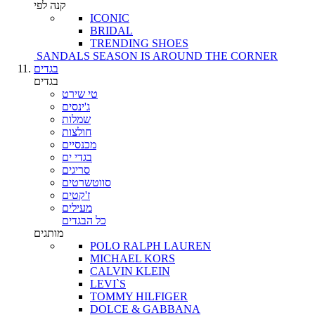
קנה לפי
ICONIC
BRIDAL
TRENDING SHOES
SANDALS SEASON IS AROUND THE CORNER
בגדים
בגדים
טי שירט
ג'ינסים
שמלות
חולצות
מכנסיים
בגדי ים
סריגים
סווטשרטים
ז'קטים
מעילים
כל הבגדים
מותגים
POLO RALPH LAUREN
MICHAEL KORS
CALVIN KLEIN
LEVI`S
TOMMY HILFIGER
DOLCE & GABBANA