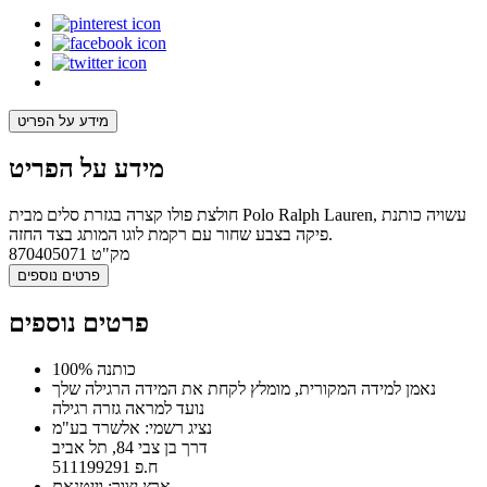
מידע על הפריט
מידע על הפריט
חולצת פולו קצרה בגזרת סלים מבית Polo Ralph Lauren, עשויה כותנת
פיקה בצבע שחור עם רקמת לוגו המותג בצד החזה.
מק"ט
870405071
פרטים נוספים
פרטים נוספים
100% כותנה
נאמן למידה המקורית, מומלץ לקחת את המידה הרגילה שלך
נועד למראה גזרה רגילה
נציג רשמי: אלשרד בע"מ
דרך בן צבי 84, תל אביב
ח.פ 511199291
ארץ יצור: וייטנאם