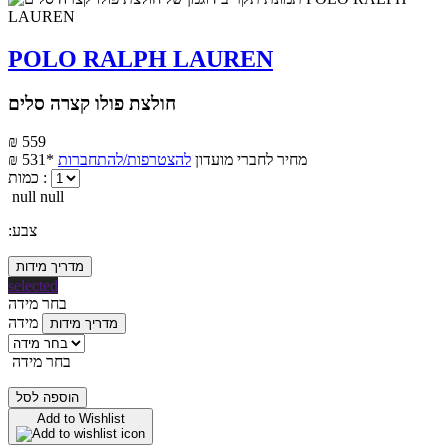
POLO RALPH LAUREN
חולצת פולו קצרה סלים
₪ 559
מחיר לחברי מועדון
להצטרפות/להתחברות
₪ 531*
כמות :
null null
:צבע
מדריך מידות
selected
בחר מידה
מידה
מדריך מידות
בחר מידה
הוספה לסל
Add to Wishlist