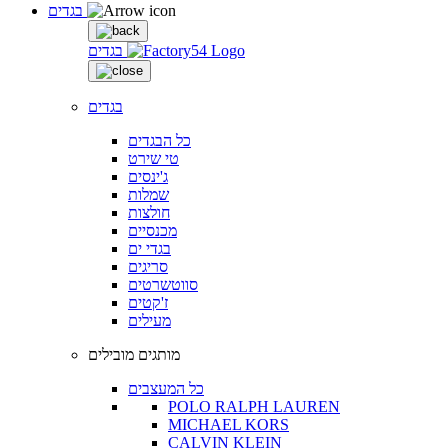
בגדים
בגדים
בגדים
כל הבגדים
טי שירט
ג'ינסים
שמלות
חולצות
מכנסיים
בגדי ים
סריגים
סווטשרטים
ז'קטים
מעילים
מותגים מובילים
כל המעצבים
POLO RALPH LAUREN
MICHAEL KORS
CALVIN KLEIN