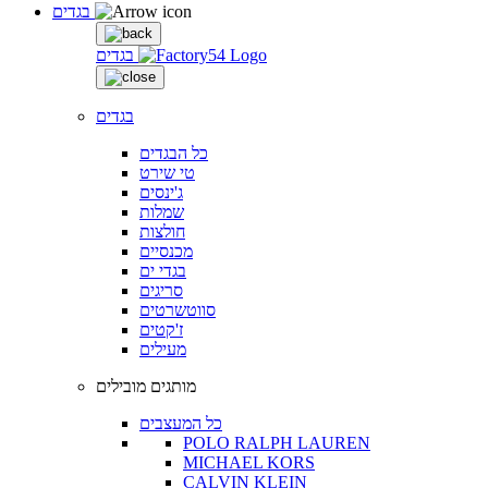
בגדים
בגדים
בגדים
כל הבגדים
טי שירט
ג'ינסים
שמלות
חולצות
מכנסיים
בגדי ים
סריגים
סווטשרטים
ז'קטים
מעילים
מותגים מובילים
כל המעצבים
POLO RALPH LAUREN
MICHAEL KORS
CALVIN KLEIN