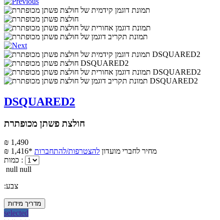
DSQUARED2
חולצת פשתן מכופתרת
₪ 1,490
מחיר לחברי מועדון
להצטרפות/להתחברות
₪ 1,416*
כמות :
null null
:צבע
מדריך מידות
selected