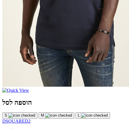
הוספה לסל
S
M
L
DSQUARED2