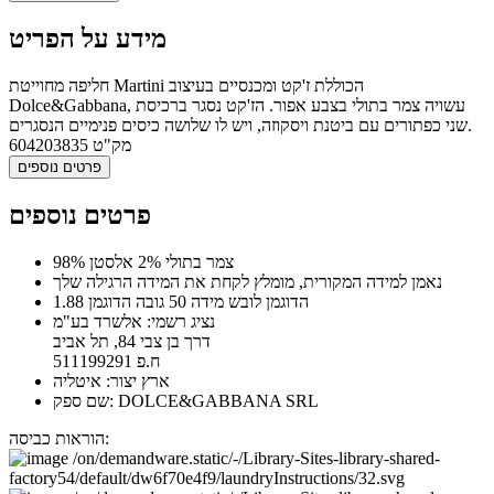
מידע על הפריט
חליפה מחוייטת Martini הכוללת ז'קט ומכנסיים בעיצוב
Dolce&Gabbana, עשויה צמר בתולי בצבע אפור. הז'קט נסגר ברכיסת
שני כפתורים עם ביטנת ויסקוזה, ויש לו שלושה כיסים פנימיים הנסגרים.
מק"ט
604203835
פרטים נוספים
פרטים נוספים
98% צמר בתולי 2% אלסטן
נאמן למידה המקורית, מומלץ לקחת את המידה הרגילה שלך
הדוגמן לובש מידה 50 גובה הדוגמן 1.88
נציג רשמי: אלשרד בע"מ
דרך בן צבי 84, תל אביב
ח.פ 511199291
ארץ יצור: איטליה
שם ספק: DOLCE&GABBANA SRL
הוראות כביסה: