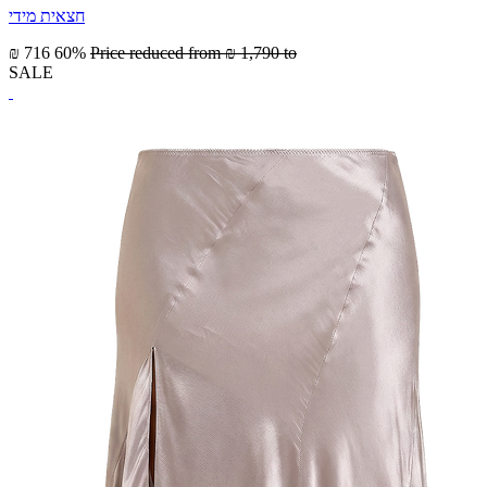
חצאית מידי
₪ 716
60%
Price reduced from
₪ 1,790
to
SALE