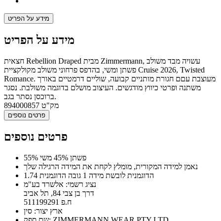
מידע על הפריט
מידע על הפריט
חצאית Rebellion Draped מבית Zimmermann, עשויה מבד משולב
פשתן ומשי, בהדפס פרחוני משולב מקולקציית Cruise 2026, Twisted
Romance. מעוצבת עםם חגורת מותניים קבועה, שוליים דרמטיים באורך
משתנה ופרטי כיווץ מודגשים. העיצוב מושלם בדוגמה משולבת. נסגר
ברוכסן נסתר בגב.
מק"ט
894000857
פרטים נוספים
פרטים נוספים
55% פשתן 45% משי
נאמן למידה המקורית, מומלץ לקחת את המידה הרגילה שלך
הדוגמנית לובשת מידה 1 גובה הדוגמנית 1.74
נציג רשמי: אלשרד בע"מ
דרך בן צבי 84, תל אביב
ח.פ 511199291
ארץ יצור: סין
שם ספק: ZIMMERMANN WEAR PTY LTD