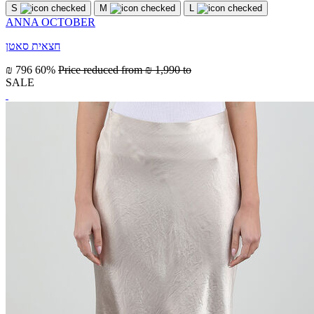
S
M
L
ANNA OCTOBER
חצאית סאטן
₪ 796
60%
Price reduced from
₪ 1,990
to
SALE