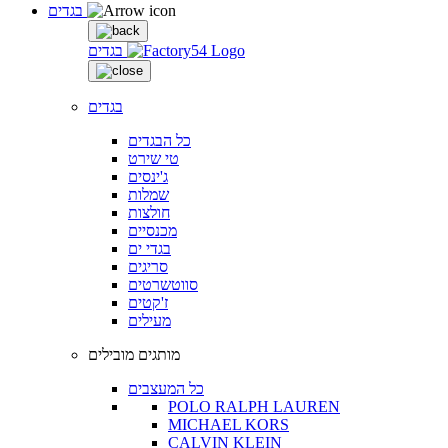
בגדים
בגדים
בגדים
כל הבגדים
טי שירט
ג'ינסים
שמלות
חולצות
מכנסיים
בגדי ים
סריגים
סווטשרטים
ז'קטים
מעילים
מותגים מובילים
כל המעצבים
POLO RALPH LAUREN
MICHAEL KORS
CALVIN KLEIN