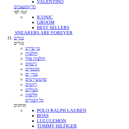
VALENTINO
כל המעצבים
קנה לפי
ICONIC
GROOM
BEST SELLERS
SNEAKERS ARE FOREVER
בגדים
בגדים
טי שירט
חולצות
חולצות פולו
ג'ינסים
מכנסיים
בגדי ים
סווטשירטים
ז'קטים
מעילים
חליפות
כל הבגדים
מותגים
POLO RALPH LAUREN
BOSS
LULULEMON
TOMMY HILFIGER