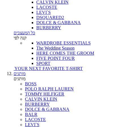
CALVIN KLEIN
LACOSTE
LEVI`S
DSQUARED2
DOLCE & GABBANA
BURBERRY
כל המעצבים
קנה לפי
WARDROBE ESSENTIALS
The Wedding Season
HERE COMES THE GROOM
FIVE POINT FOUR
SPORT
YOUR NEXT FAVORITE T-SHIRT
מותגים
מותגים
BOSS
POLO RALPH LAUREN
TOMMY HILFIGER
CALVIN KLEIN
BURBERRY
DOLCE & GABBANA
BALR
LACOSTE
LEVI`S