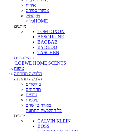
אירוח
אביזרי ספורט
טקסטיל
כל הHOME
מותגים
TOM DIXON
ASSOULINE
BAOBAB
BYREDO
TASCHEN
כל המעצבים
LOEWE HOME SCENTS
טיפוח
הלבשה תחתונה
הלבשה תחתונה
בוקסרים
תחתונים
גרביים
פיג'מות
מארזי טי שרט
כל ההלבשה תחתונה
מותגים
CALVIN KLEIN
BOSS