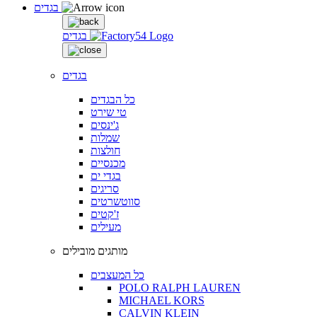
בגדים
בגדים
בגדים
כל הבגדים
טי שירט
ג'ינסים
שמלות
חולצות
מכנסיים
בגדי ים
סריגים
סווטשרטים
ז'קטים
מעילים
מותגים מובילים
כל המעצבים
POLO RALPH LAUREN
MICHAEL KORS
CALVIN KLEIN