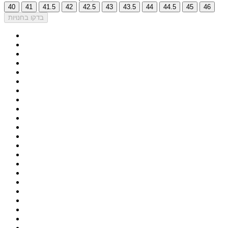
40
41
41.5
42
42.5
43
43.5
44
44.5
45
46
בדקו בחנויות