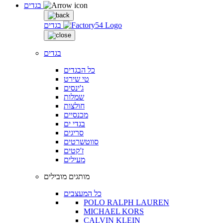
בגדים
בגדים
בגדים
כל הבגדים
טי שירט
ג'ינסים
שמלות
חולצות
מכנסיים
בגדי ים
סריגים
סווטשרטים
ז'קטים
מעילים
מותגים מובילים
כל המעצבים
POLO RALPH LAUREN
MICHAEL KORS
CALVIN KLEIN