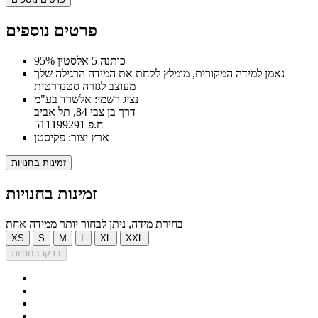
פרטים נוספים
95% כותנה 5 אלסטין
נאמן למידה המקורית, מומלץ לקחת את המידה הרגילה שלך
מעוצב לגזרה סטנדרטית
נציג רשמי: אלשרד בע"מ
דרך בן צבי 84, תל אביב
ח.פ 511199291
ארץ יצור: פקיסטן
זמינות בחנויות
זמינות בחנויות
בחירת מידה, ניתן לבחור יותר ממידה אחת
XS
S
M
L
XL
XXL
בדקו בחנויות