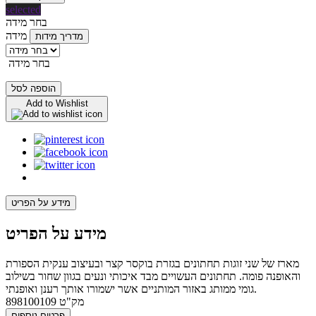
selected
בחר מידה
מידה
מדריך מידות
בחר מידה
הוספה לסל
Add to Wishlist
מידע על הפריט
מידע על הפריט
מארז של שני זוגות תחתונים בגזרת בוקסר קצר ובעיצוב ענקית הספורת
והאופנה פומה. תחתונים העשויים מבד איכותי ונעים בגוון שחור בשילוב
גומי ממותג באזור המותניים אשר ישמורו אותך רענן ואופנתי.
מק"ט
898100109
פרטים נוספים